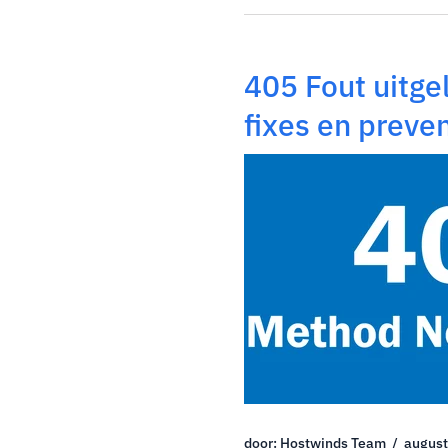
ondersteuning die niet altij
verlengingsprijzen die aanzien
Je bent niet de...
405 Fout uitge
fixes en preven
door: Hostwinds Team / august