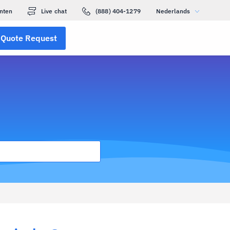
nten
Live chat
(888) 404-1279
Nederlands
Quote Request