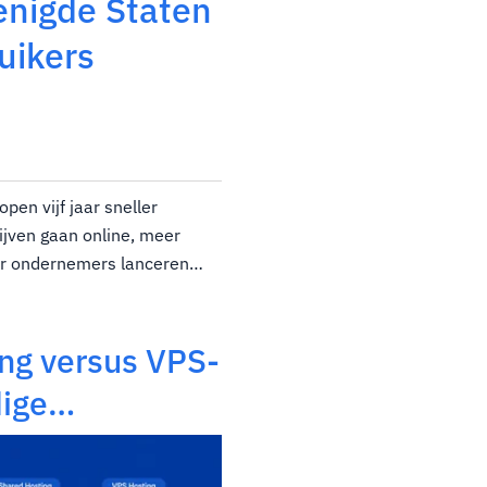
enigde Staten
uikers
en vijf jaar sneller
ijven gaan online, meer
er ondernemers lanceren
mensen in de...
ng versus VPS-
dige
26