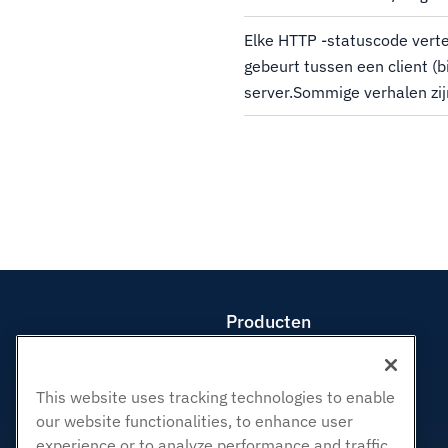
Elke HTTP -statuscode verte
gebeurt tussen een client (
server.Sommige verhalen zi
succes, 404 betekent dat de
als je 405 -methode niet toeg
iets...
Producten
Web hosting
Zakelijke hosting
This website uses tracking technologies to enable
Hosting door wederverkopers
our website functionalities, to enhance user
White Label-wederverkoper
experience or to analyze performance and traffic.