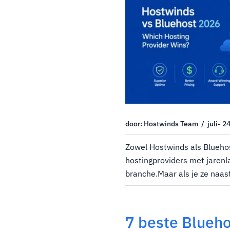
door: Hostwinds Team / juli- 2
Zowel Hostwinds als Blueho
hostingproviders met jarenl
branche.Maar als je ze naast
er werkelijk toe doet, namel
prijzen, prestaties en infras
verschillen...
7 beste Blueho