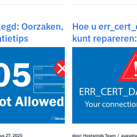
d goed werkt, en
verteld dat VPS de volgende s
lijk stijgen na je eerste jaar.
helemaal zeker wat het eigenl
legd: Oorzaken,
Hoe u err_cert_
tietips
kunt repareren
handleiding voo
en site -eigena
us 27, 2025
door: Hostwinds Team / augustu