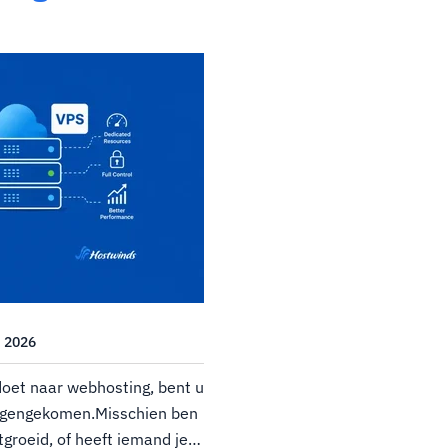
eiding
, 2026
 doet naar webhosting, bent u
tegengekomen.Misschien ben
tgroeid, of heeft iemand je