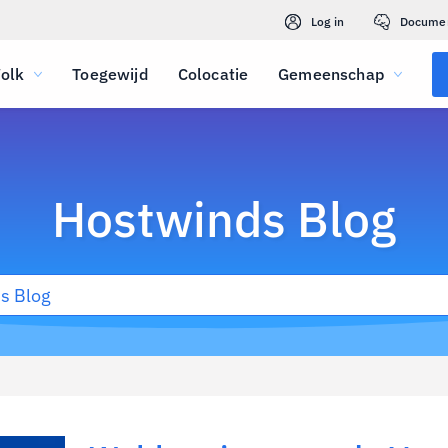
Log in
Docume
olk
Toegewijd
Colocatie
Gemeenschap
Hostwinds Blog