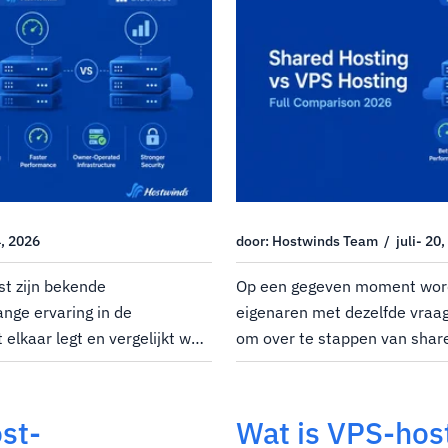
4, 2026
door: Hostwinds Team / juli- 20,
st zijn bekende
Op een gegeven moment wor
ange ervaring in de
eigenaren met dezelfde vraag 
 elkaar legt en vergelijkt wat
om over te stappen van shar
ijk uptime, ondersteuning,
Misschien krijgt uw site meer
tructuur, komen er duidelijke
gemerkt dat de prestaties tij
afnemen.Of misschien...
st-
Wat is VPS-hos