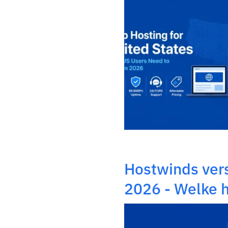
Hostwinds ver
2026 - Welke h
wint?