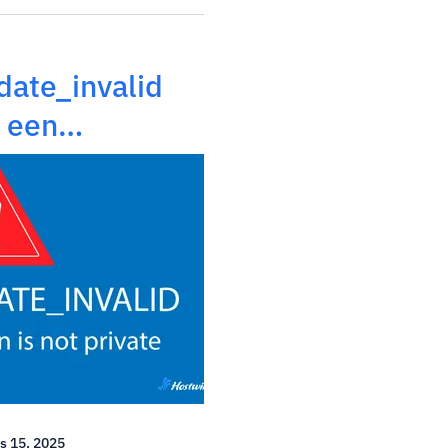
tap is, maar weet je niet
ijk betekent. Deze...
date_invalid
: een
r gebruikers
ren
s 15, 2025