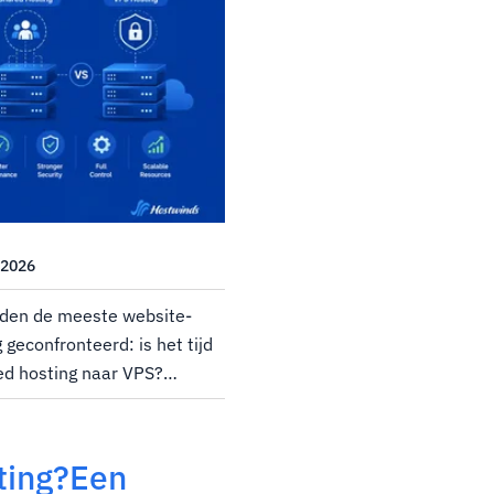
 2026
den de meeste website-
geconfronteerd: is het tijd
ed hosting naar VPS?
 verkeer.Misschien heb je
dens de spitsuren
ting?Een