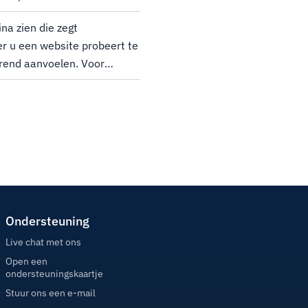
a zien die zegt
r u een website probeert te
erend aanvoelen. Voor
gewoon een vriendelijke
 ze proberen te bereiken,
Ondersteuning
Live chat met ons
Open een
ondersteuningskaartje
Stuur ons een e-mail