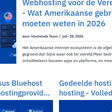
Webhosting voor de Ver
- Wat Amerikaanse gebr
moeten weten in 2026
door: Hostwinds Team / juli- 28, 2026
Het Amerikaanse internet-ecosysteem is de afgelop
gegroeid dan bijna waar ook ter wereld.Meer bedr
ontwikkelaars bouwen apps en platforms, en me
hun eerste websites.Dat betekent één ding: veel 
sus Bluehost
Gedeelde hosti
ostingprovider
hosting - Volle
vergelijking 20