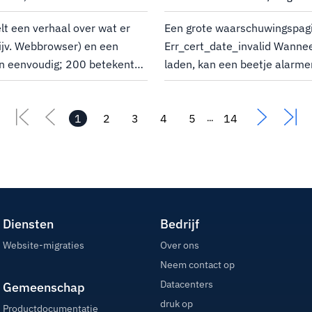
lt een verhaal over wat er
Een grote waarschuwingspagin
bijv. Webbrowser) en een
Err_cert_date_invalid Wannee
jn eenvoudig; 200 betekent
laden, kan een beetje alarm
 pagina niet bestaat.Maar
alledaagse gebruikers is dit 
estaan ​​ziet, is het verhaal
waarschuwing dat de site die
1
2
3
4
misschien niet...
5
14
...
Diensten
Bedrijf
Website-migraties
Over ons
Neem contact op
Datacenters
Gemeenschap
druk op
Productdocumentatie