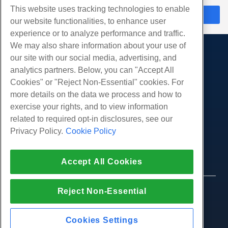
This website uses tracking technologies to enable
Chat nu
our website functionalities, to enhance user
experience or to analyze performance and traffic.
We may also share information about your use of
our site with our social media, advertising, and
Producten
analytics partners. Below, you can "Accept All
Web hosting
Diensten
Cookies" or "Reject Non-Essential" cookies. For
Zakelijke hosting
more details on the data we process and how to
Website-migraties
Gemeenschap
Hosting door wederverkopers
exercise your rights, and to view information
White Label-wederverkoper
Productdocumentatie
related to required opt-in disclosures, see our
Bedrijf
Beheerde Linux VPS
Tutorials
Privacy Policy.
Cookie Policy
Over ons
Juridisch
Onbemanig Linux VPS
Blog
Neem contact op
Beheerde ramen VPS
Servicevoorwaarden
Ondersteuning
Accept All Cookies
Datacenters
Onbeheerde Windows VPS
Privacybeleid
druk op
Live chat met ons
Cloud Servers
Politie
Affiliate-programma
Open een ondersteuningskaartje
Reject Non-Essential
Load Balancers
© 2010-2026 Hostwinds, een HostPapa Inc. bedrijf.
Partnerovereenkomst
Stuur ons een e-mail
Alle rechten voorbehouden.
Blokkeer opslag
Bel ons (888) 404-1279
Objectopslag
Cookies Settings