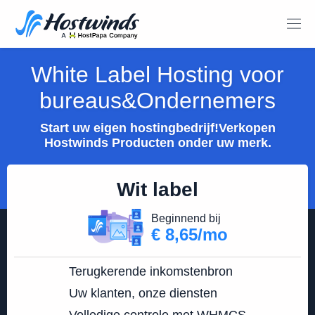
White Label Hosting voor
bureaus&Ondernemers
Start uw eigen hostingbedrijf!Verkopen
Hostwinds Producten onder uw merk.
Wit label
Beginnend bij
€ 8,65/mo
Terugkerende inkomstenbron
Uw klanten, onze diensten
Volledige controle met WHMCS