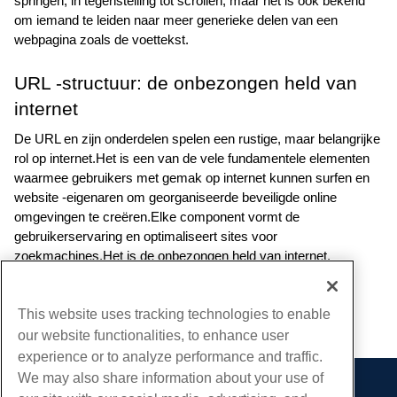
springen, in tegenstelling tot scrollen, maar het is ook bekend 
om iemand te leiden naar meer generieke delen van een 
webpagina zoals de voettekst. 
URL -structuur: de onbezongen held van 
internet
De URL en zijn onderdelen spelen een rustige, maar belangrijke 
rol op internet.Het is een van de vele fundamentele elementen 
waarmee gebruikers met gemak op internet kunnen surfen en 
website -eigenaren om georganiseerde beveiligde online 
omgevingen te creëren.Elke component vormt de 
gebruikerservaring en optimaliseert sites voor 
zoekmachines.Het is de onbezongen held van internet.
Geschreven door
Hostwinds Team
/
januari- 19, 2024
This website uses tracking technologies to enable
Kopiëren URL
our website functionalities, to enhance user
experience or to analyze performance and traffic.
We may also share information about your use of