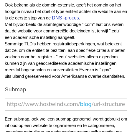
Ook bekend als de domein-extensie, geeft het domein op het 
hoogste niveau het doel of type entiteit achter de website aan en 
DNS -proces
is de eerste stop van de 
. 
Met bijvoorbeeld de alomtegenwoordige ".com" laat ons weten 
dat de website voor commerciële doeleinden is, terwijl ".edu" 
een academische instelling aangeeft.
Sommige TLD's hebben registratiebeperkingen, wat betekent 
dat ze, om de entiteit te bezitten, aan specifieke criteria moeten 
voldoen door het register - ".edu" websites alleen eigendom 
kunnen zijn van geaccrediteerde academische instellingen, 
meestal hogescholen en universiteiten.Evenzo is ".gov" 
uitsluitend gereserveerd voor Amerikaanse overheidsentiteiten.  
Submap
Een submap, ook wel een submap genoemd, wordt gebruikt om 
inhoud op een website te organiseren en te categoriseren, 
waardoor gebruikers en webcrawlers weten welke sectie van 