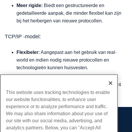
Meer rigide:
Biedt een gestructureerde en
gedetailleerde aanpak, die minder flexibel kan zijn
bij het herbergen van nieuwe protocollen.
TCP/IP -model:
Flexibeler:
Aangepast aan het gebruik van real-
world en indien nodig nieuwe protocollen en
technologieën kunnen huisvesten.
Geschreven door
Hostwinds Team
/
augustus 29, 2024
This website uses tracking technologies to enable
Kopiëren URL
our website functionalities, to enhance user
experience or to analyze performance and traffic.
We may also share information about your use of
our site with our social media, advertising, and
Producten
analytics partners. Below, you can "Accept All
Web hosting