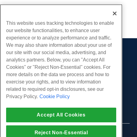
Geschreven door
Hostwinds Team
/
juni- 20, 2023
This website uses tracking technologies to enable
Kopiëren URL
our website functionalities, to enhance user
experience or to analyze performance and traffic.
We may also share information about your use of
our site with our social media, advertising, and
Producten
analytics partners. Below, you can "Accept All
Web hosting
Diensten
Cookies" or "Reject Non-Essential" cookies. For
Zakelijke hosting
more details on the data we process and how to
Website-migraties
Gemeenschap
Hosting door wederverkopers
exercise your rights, and to view information
White Label-wederverkoper
Productdocumentatie
related to required opt-in disclosures, see our
Bedrijf
Beheerde Linux VPS
Tutorials
Privacy Policy.
Cookie Policy
Over ons
Juridisch
Onbemanig Linux VPS
Blog
Neem contact op
Beheerde ramen VPS
Servicevoorwaarden
Ondersteuning
Datacenters
Accept All Cookies
Onbeheerde Windows VPS
Privacybeleid
druk op
Live chat met ons
Cloud Servers
Politie
Affiliate-programma
Open een ondersteuningskaartje
Reject Non-Essential
Load Balancers
© 2010-2026 Hostwinds, een HostPapa Inc. bedrijf.
Partnerovereenkomst