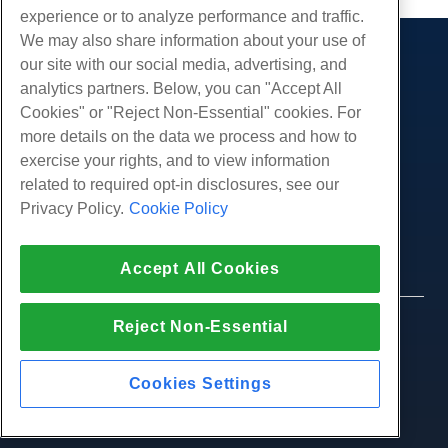
experience or to analyze performance and traffic.
We may also share information about your use of
our site with our social media, advertising, and
Producten
analytics partners. Below, you can "Accept All
Web hosting
Diensten
Cookies" or "Reject Non-Essential" cookies. For
Zakelijke hosting
more details on the data we process and how to
Website-migraties
Gemeenschap
Hosting door wederverkopers
exercise your rights, and to view information
White Label-wederverkoper
Productdocumentatie
related to required opt-in disclosures, see our
Bedrijf
Beheerde Linux VPS
Tutorials
Privacy Policy.
Cookie Policy
Over ons
Juridisch
Onbemanig Linux VPS
Blog
Neem contact op
Beheerde ramen VPS
Servicevoorwaarden
Ondersteuning
Datacenters
Accept All Cookies
Onbeheerde Windows VPS
Privacybeleid
druk op
Live chat met ons
Cloud Servers
Politie
Affiliate-programma
Open een ondersteuningskaartje
Reject Non-Essential
Load Balancers
© 2010-2026 Hostwinds, een HostPapa Inc. bedrijf.
Partnerovereenkomst
Stuur ons een e-mail
Alle rechten voorbehouden.
Blokkeer opslag
Bel ons (888) 404-1279
Objectopslag
Cookies Settings
SSL Certificaten
Web Application Hosting