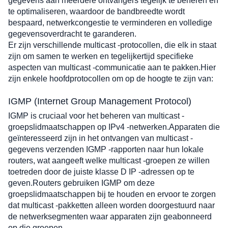
gegevens aan meerdere ontvangers tegelijk te beheren en 
te optimaliseren, waardoor de bandbreedte wordt 
bespaard, netwerkcongestie te verminderen en volledige 
gegevensoverdracht te garanderen. 
Er zijn verschillende multicast -protocollen, die elk in staat 
zijn om samen te werken en tegelijkertijd specifieke 
aspecten van multicast -communicatie aan te pakken.Hier 
zijn enkele hoofdprotocollen om op de hoogte te zijn van:
IGMP (Internet Group Management Protocol)
IGMP is cruciaal voor het beheren van multicast -
groepslidmaatschappen op IPv4 -netwerken.Apparaten die 
geïnteresseerd zijn in het ontvangen van multicast -
gegevens verzenden IGMP -rapporten naar hun lokale 
routers, wat aangeeft welke multicast -groepen ze willen 
toetreden door de juiste klasse D IP -adressen op te 
geven.Routers gebruiken IGMP om deze 
groepslidmaatschappen bij te houden en ervoor te zorgen 
dat multicast -pakketten alleen worden doorgestuurd naar 
de netwerksegmenten waar apparaten zijn geabonneerd 
op die groepen.