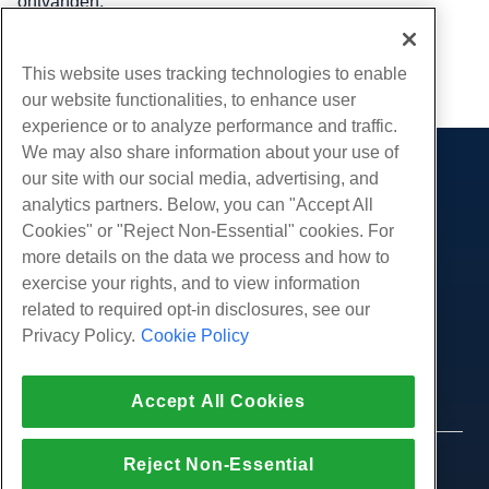
ontvangen.
Geschreven door
Hostwinds Team
/
juli- 19, 2024
This website uses tracking technologies to enable
Kopiëren URL
our website functionalities, to enhance user
experience or to analyze performance and traffic.
We may also share information about your use of
our site with our social media, advertising, and
Producten
analytics partners. Below, you can "Accept All
Web hosting
Diensten
Cookies" or "Reject Non-Essential" cookies. For
Zakelijke hosting
more details on the data we process and how to
Website-migraties
Gemeenschap
Hosting door wederverkopers
exercise your rights, and to view information
White Label-wederverkoper
Productdocumentatie
related to required opt-in disclosures, see our
Bedrijf
Beheerde Linux VPS
Tutorials
Privacy Policy.
Cookie Policy
Over ons
Juridisch
Onbemanig Linux VPS
Blog
Neem contact op
Beheerde ramen VPS
Servicevoorwaarden
Ondersteuning
Accept All Cookies
Datacenters
Onbeheerde Windows VPS
Privacybeleid
druk op
Live chat met ons
Cloud Servers
Politie
Affiliate-programma
Open een ondersteuningskaartje
Reject Non-Essential
Load Balancers
© 2010-2026 Hostwinds, een HostPapa Inc. bedrijf.
Partnerovereenkomst
Stuur ons een e-mail
Alle rechten voorbehouden.