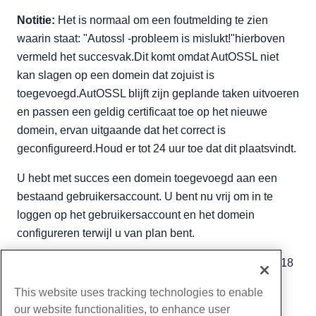
Notitie:
Het is normaal om een foutmelding te zien
waarin staat: "Autossl -probleem is mislukt!"hierboven
vermeld het succesvak.Dit komt omdat AutOSSL niet
kan slagen op een domein dat zojuist is
toegevoegd.AutOSSL blijft zijn geplande taken uitvoeren
en passen een geldig certificaat toe op het nieuwe
domein, ervan uitgaande dat het correct is
geconfigureerd.Houd er tot 24 uur toe dat dit plaatsvindt.
U hebt met succes een domein toegevoegd aan een
bestaand gebruikersaccount. U bent nu vrij om in te
loggen op het gebruikersaccount en het domein
configureren terwijl u van plan bent.
Geschreven door
Hostwinds Team
/
december 6, 2018
Kopiëren URL
This website uses tracking technologies to enable
our website functionalities, to enhance user