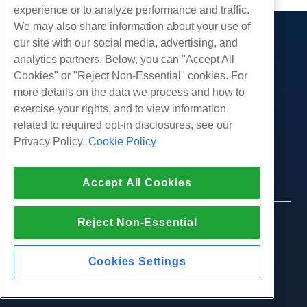
experience or to analyze performance and traffic.
We may also share information about your use of
our site with our social media, advertising, and
Producten
analytics partners. Below, you can "Accept All
Web hosting
Diensten
Cookies" or "Reject Non-Essential" cookies. For
Zakelijke hosting
more details on the data we process and how to
Website-migraties
Gemeenschap
Hosting door wederverkopers
exercise your rights, and to view information
White Label-wederverkoper
Productdocumentatie
related to required opt-in disclosures, see our
Bedrijf
Beheerde Linux VPS
Tutorials
Privacy Policy.
Cookie Policy
Over ons
Juridisch
Onbemanig Linux VPS
Blog
Neem contact op
Beheerde ramen VPS
Servicevoorwaarden
Ondersteuning
Datacenters
Accept All Cookies
Onbeheerde Windows VPS
Privacybeleid
druk op
Live chat met ons
Cloud Servers
Politie
Affiliate-programma
Open een ondersteuningskaartje
Reject Non-Essential
Load Balancers
© 2010-2026 Hostwinds, een HostPapa Inc. bedrijf.
Partnerovereenkomst
Stuur ons een e-mail
Alle rechten voorbehouden.
Blokkeer opslag
Bel ons (888) 404-1279
Objectopslag
Cookies Settings
SSL Certificaten
Web Application Hosting