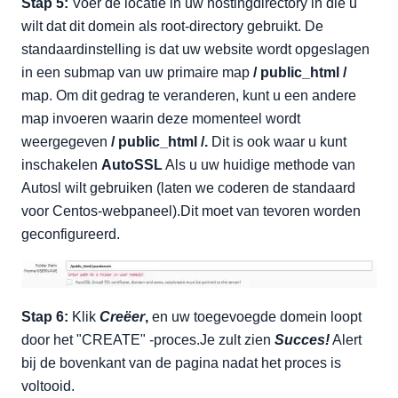
Stap 5:
Voer de locatie in uw hostingdirectory in die u
wilt dat dit domein als root-directory gebruikt. De
standaardinstelling is dat uw website wordt opgeslagen
in een submap van uw primaire map
/ public_html /
map. Om dit gedrag te veranderen, kunt u een andere
map invoeren waarin deze momenteel wordt
weergegeven
/ public_html /.
Dit is ook waar u kunt
inschakelen
AutoSSL
Als u uw huidige methode van
Autosl wilt gebruiken (laten we coderen de standaard
voor Centos-webpaneel).Dit moet van tevoren worden
geconfigureerd.
Stap 6:
Klik
Creëer
,
en uw toegevoegde domein loopt
door het "CREATE" -proces.Je zult zien
Succes!
Alert
bij de bovenkant van de pagina nadat het proces is
voltooid.