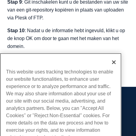
Stap 9
: Git inschakelen kunt u de bestanden van uw site
van een git-repository kopiëren in plaats van uploaden
via Plesk of FTP.
Stap 10
: Nadat u de informatie hebt ingevuld, klikt u op
de knop OK om door te gaan met het maken van het
domein.
Geschreven door
Hostwinds Team
/
juli- 29, 2019
Kopiëren URL
This website uses tracking technologies to enable
our website functionalities, to enhance user
experience or to analyze performance and traffic.
We may also share information about your use of
our site with our social media, advertising, and
Producten
analytics partners. Below, you can "Accept All
Web hosting
Diensten
Cookies" or "Reject Non-Essential" cookies. For
Zakelijke hosting
more details on the data we process and how to
Website-migraties
Gemeenschap
Hosting door wederverkopers
exercise your rights, and to view information
White Label-wederverkoper
Productdocumentatie