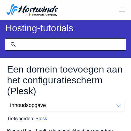
Hosting-tutorials
Een domein toevoegen aan
het configuratiescherm
(Plesk)
Inhoudsopgave
Waar domeinen toevoegen in Plesk
Trefwoorden:
Plesk
Een domein toevoegen
Binnen Plesk heeft u de mogelijkheid om meerdere