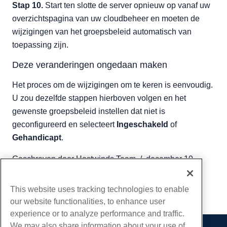
Stap 10.
Start ten slotte de server opnieuw op vanaf uw
overzichtspagina van uw cloudbeheer en moeten de
wijzigingen van het groepsbeleid automatisch van
toepassing zijn.
Deze veranderingen ongedaan maken
Het proces om de wijzigingen om te keren is eenvoudig.
U zou dezelfde stappen hierboven volgen en het
gewenste groepsbeleid instellen dat niet is
geconfigureerd en selecteert
Ingeschakeld
of
Gehandicapt
.
Geschreven door
Hostwinds Team
/
december 10,
2018
Kopiëren URL
This website uses tracking technologies to enable
our website functionalities, to enhance user
experience or to analyze performance and traffic.
We may also share information about your use of