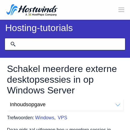
Hosting-tutorials
Schakel meerdere externe
desktopsessies in op
Windows Server
Inhoudsopgave
Meerdere Remote Desktop (RDP) -sessies inschakelen
Trefwoorden:
Windows
,
VPS
Deze veranderingen ongedaan maken
Deze gids zal uitleggen hoe u meerdere sessies in