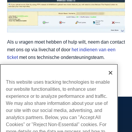
Als u vragen moet hebben of hulp wilt, neem dan contact
met ons op via livechat of door
het indienen van een
ticket
met ons technische ondersteuningsteam.
Geschreven door
Hostwinds Team
/
mei 29, 2018
Kopiëren URL
This website uses tracking technologies to enable
our website functionalities, to enhance user
experience or to analyze performance and traffic.
We may also share information about your use of
our site with our social media, advertising, and
Producten
analytics partners. Below, you can "Accept All
Web hosting
Diensten
Cookies" or "Reject Non-Essential" cookies. For
Zakelijke hosting
more details on the data we process and how to