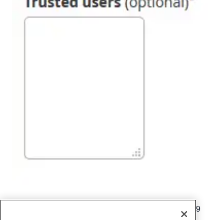
Geschreven door
Hostwinds Team
/
januari- 28, 2019