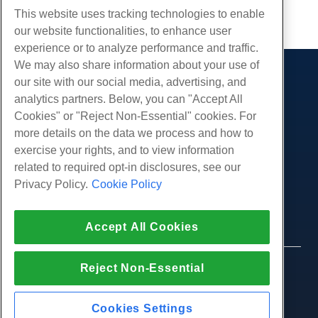
Kopiëren URL
This website uses tracking technologies to enable
our website functionalities, to enhance user
experience or to analyze performance and traffic.
We may also share information about your use of
our site with our social media, advertising, and
Producten
analytics partners. Below, you can "Accept All
Web hosting
Diensten
Cookies" or "Reject Non-Essential" cookies. For
Zakelijke hosting
more details on the data we process and how to
Website-migraties
Gemeenschap
Hosting door wederverkopers
exercise your rights, and to view information
White Label-wederverkoper
Productdocumentatie
related to required opt-in disclosures, see our
Bedrijf
Beheerde Linux VPS
Tutorials
Privacy Policy.
Cookie Policy
Over ons
Juridisch
Onbemanig Linux VPS
Blog
Neem contact op
Beheerde ramen VPS
Servicevoorwaarden
Ondersteuning
Datacenters
Accept All Cookies
Onbeheerde Windows VPS
Privacybeleid
druk op
Live chat met ons
Cloud Servers
Politie
Affiliate-programma
Open een ondersteuningskaartje
Reject Non-Essential
Load Balancers
© 2010-2026 Hostwinds, een HostPapa Inc. bedrijf.
Partnerovereenkomst
Stuur ons een e-mail
Alle rechten voorbehouden.
Blokkeer opslag
Bel ons (888) 404-1279
Objectopslag
Cookies Settings