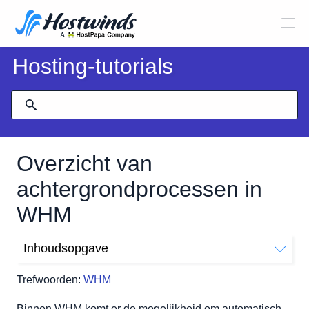
Hosting-tutorials
Overzicht van
achtergrondprocessen in
WHM
Inhoudsopgave
Waar vind je de achtergrondprocesmoordenaar
Trefwoorden:
WHM
Achtergrondprocessen die kunnen worden gedood
Vertrouwde gebruikers toevoegen
Binnen WHM komt er de mogelijkheid om automatisch