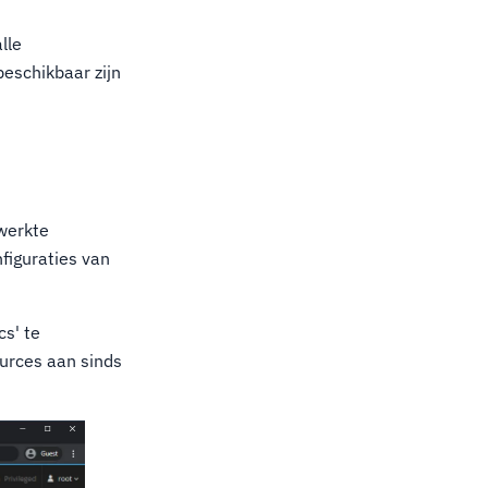
lle
beschikbaar zijn
ewerkte
figuraties van
cs' te
ources aan sinds