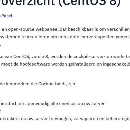
-overzicht (CentOS 8)
 Panel
is en open-source webpaneel dat beschikbaar is om verschillen
systemen te installeren om een aantal serveraspecten gemakk
.
e van CentOS, versie 8, worden de cockpit-server- en werkst
n moet de hoofdsoftware worden geïnstalleerd en ingeschakel
de kenmerken die Cockpit biedt, zijn:
 herstart, etc. eenvoudig alle services op uw server
r
ebruikers op uw server toevoegen, verwijderen en beheren (in