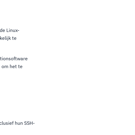
de Linux-
elijk te
ationsoftware
d om het te
clusief hun SSH-