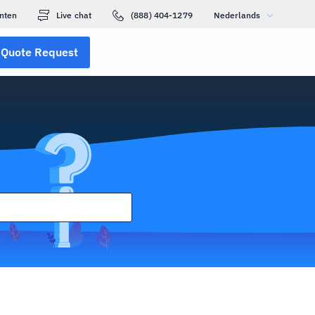
nten
Live chat
(888) 404-1279
Nederlands
Quote Request