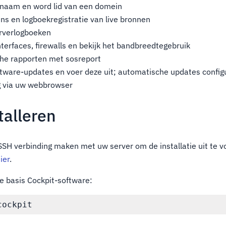
naam en word lid van een domein
ns en logboekregistratie van live bronnen
serverlogboeken
erfaces, firewalls en bekijk het bandbreedtegebruik
he rapporten met sosreport
ftware-updates en voer deze uit; automatische updates config
g via uw webbrowser
talleren
SSH verbinding maken met uw server om de installatie uit te v
ier
.
de basis Cockpit-software: