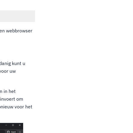
 een webbrowser
.
danig kunt u
 voor uw
n in het
 invoert om
pnieuw voor het