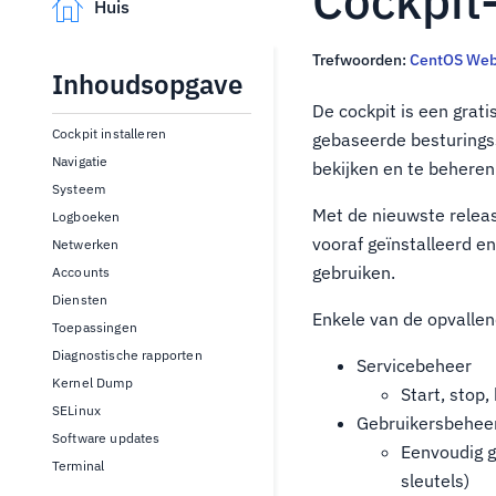
Cockpit
Huis
Trefwoorden:
CentOS Web
Inhoudsopgave
De cockpit is een grat
Cockpit installeren
gebaseerde besturings
Navigatie
bekijken en te beheren
Systeem
Met de nieuwste releas
Logboeken
vooraf geïnstalleerd e
Netwerken
gebruiken.
Accounts
Diensten
Enkele van de opvallen
Toepassingen
Diagnostische rapporten
Servicebeheer
Kernel Dump
Start, stop,
SELinux
Gebruikersbehee
Software updates
Eenvoudig g
Terminal
sleutels)