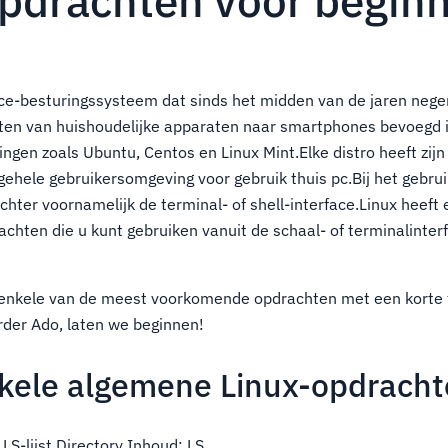
opdrachten voor begin
rce-besturingssysteem dat sinds het midden van de jaren nege
ten van huishoudelijke apparaten naar smartphones bevoegd i
ringen zoals Ubuntu, Centos en Linux Mint.Elke distro heeft zij
gehele gebruikersomgeving voor gebruik thuis pc.Bij het gebrui
chter voornamelijk de terminal- of shell-interface.Linux heeft
chten die u kunt gebruiken vanuit de schaal- of terminalinterf
we enkele van de meest voorkomende opdrachten met een korte 
rder Ado, laten we beginnen!
nkele algemene Linux-opdrach
LS-lijst Directory Inhoud: LS