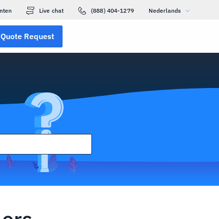
nten
Live chat
(888) 404-1279
Nederlands
Quote Request