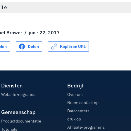
ael Brower
/
juni- 22, 2017
elen
Delen
Kopiëren URL
Diensten
Bedrijf
Website-migraties
Over ons
Neem contact op
Datacenters
Gemeenschap
druk op
Productdocumentatie
Affiliate-programma
Tutorials