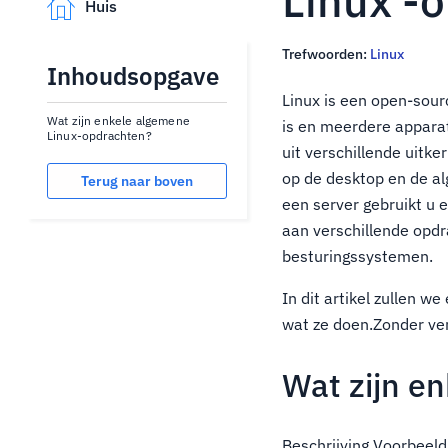
Linux -
Huis
Trefwoorden:
Linux
Inhoudsopgave
Linux is een open-sou
Wat zijn enkele algemene
is en meerdere appara
Linux-opdrachten?
uit verschillende uitke
op de desktop en de al
Terug naar boven
een server gebruikt u e
aan verschillende opdra
besturingssystemen.
In dit artikel zullen 
wat ze doen.Zonder ve
Wat zijn e
Beschrijving Voorbeeld 