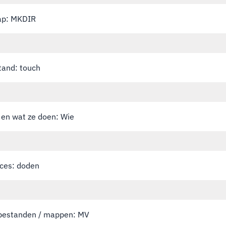
ap: MKDIR
tand: touch
d en wat ze doen: Wie
ces: doden
 bestanden / mappen: MV