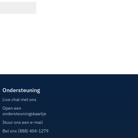
Ondersteuning
Live chat met ons
Open een
ondersteuningskaartje
Stuur ons een e-mail
Bel ons (888) 404-1279