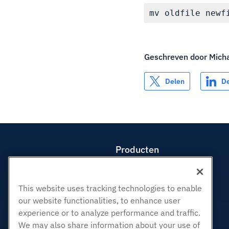
Geschreven door
Mich
Delen
D
Producten
Web hosting
Zakelijke hosting
This website uses tracking technologies to enable
Hosting door wederverkopers
our website functionalities, to enhance user
White Label-wederverkoper
experience or to analyze performance and traffic.
Beheerde Linux VPS
We may also share information about your use of