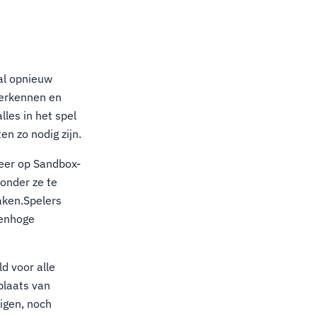
aal opnieuw
verkennen en
les in het spel
n zo nodig zijn.
meer op Sandbox-
onder ze te
aken.Spelers
renhoge
d voor alle
plaats van
igen, noch