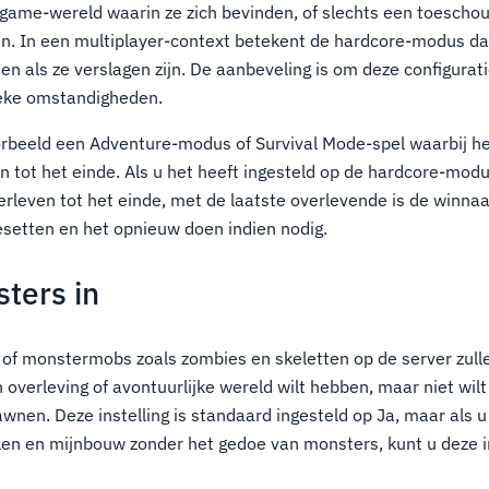
e game-wereld waarin ze zich bevinden, of slechts een toescho
n. In een multiplayer-context betekent de hardcore-modus da
n als ze verslagen zijn. De aanbeveling is om deze configurati
fieke omstandigheden.
orbeeld een Adventure-modus of Survival Mode-spel waarbij he
n tot het einde. Als u het heeft ingesteld op de hardcore-modu
erleven tot het einde, met de laatste overlevende is de winnaa
esetten en het opnieuw doen indien nodig.
ters in
t of monstermobs zoals zombies en skeletten op de server zull
en overleving of avontuurlijke wereld wilt hebben, maar niet wi
nen. Deze instelling is standaard ingesteld op Ja, maar als u 
len en mijnbouw zonder het gedoe van monsters, kunt u deze i