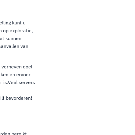
lling kunt u
 op exploratie,
iet kunnen
 aanvallen van
n verheven doel
aken en ervoor
 is.Veel servers
ilt bevorderen!
rden bereikt.