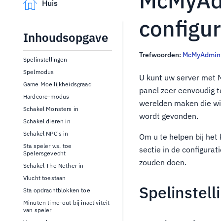
McMyAdm
Huis
configu
Inhoudsopgave
Trefwoorden:
McMyAdmin
Spelinstellingen
Spelmodus
U kunt uw server met 
Game Moeilijkheidsgraad
panel zeer eenvoudig t
Hardcore-modus
werelden maken die wil
Schakel Monsters in
wordt gevonden.
Schakel dieren in
Schakel NPC's in
Om u te helpen bij het
Sta speler v.s. toe
sectie in de configurat
Spelersgevecht
zouden doen.
Schakel The Nether in
Vlucht toestaan
Spelinstell
Sta opdrachtblokken toe
Minuten time-out bij inactiviteit
van speler