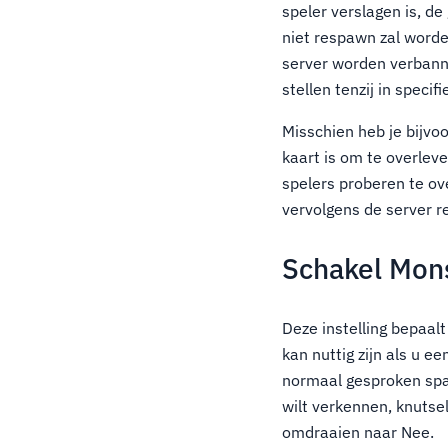
speler verslagen is, d
niet respawn zal worde
server worden verbanne
stellen tenzij in speci
Misschien heb je bijvo
kaart is om te overleve
spelers proberen te ov
vervolgens de server r
Schakel Mons
Deze instelling bepaal
kan nuttig zijn als u e
normaal gesproken spaw
wilt verkennen, knutse
omdraaien naar Nee.