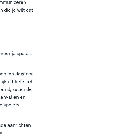
communiceren
 die je wilt dat
 voor je spelers
nen, en degenen
jk uit het spel
temd, zullen de
aanvallen en
e spelers
ade aanrichten
en