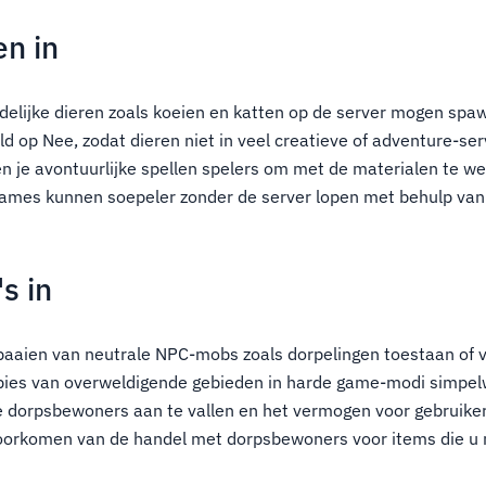
en in
endelijke dieren zoals koeien en katten op de server mogen spa
teld op Nee, zodat dieren niet in veel creatieve of adventure-s
 je avontuurlijke spellen spelers om met de materialen te we
e games kunnen soepeler zonder de server lopen met behulp va
s in
t paaien van neutrale NPC-mobs zoals dorpelingen toestaan of 
ies van overweldigende gebieden in harde game-modi simpel
 dorpsbewoners aan te vallen en het vermogen voor gebruiker
orkomen van de handel met dorpsbewoners voor items die u n