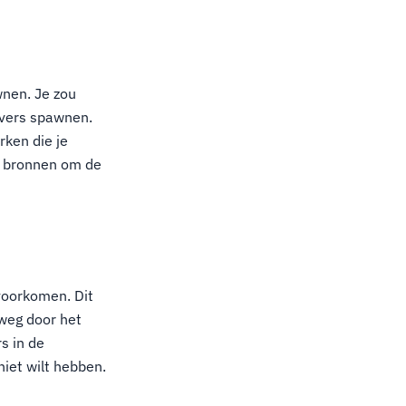
wnen. Je zou
ervers spawnen.
rken die je
n bronnen om de
voorkomen. Dit
weg door het
s in de
iet wilt hebben.