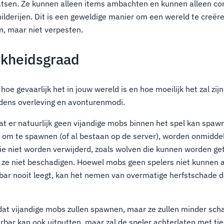
atsen. Ze kunnen alleen items ambachten en kunnen alleen 
lderijen. Dit is een geweldige manier om een wereld te creëren
n, maar niet verpesten.
jkheidsgraad
hoe gevaarlijk het in jouw wereld is en hoe moeilijk het zal zijn
jdens overleving en avonturenmodi.
t er natuurlijk geen vijandige mobs binnen het spel kan spaw
m te spawnen (of al bestaan op de server), worden onmiddelli
ie niet worden verwijderd, zoals wolven die kunnen worden ge
 ze niet beschadigen. Hoewel mobs geen spelers niet kunnen 
bar nooit leegt, kan het nemen van overmatige herfstschade d
dat vijandige mobs zullen spawnen, maar ze zullen minder sch
bar kan ook uitputten, maar zal de speler achterlaten met ti