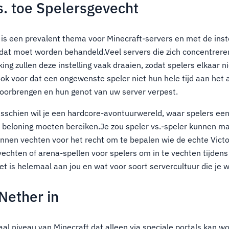
.s. toe Spelersgevecht
 is een prevalent thema voor Minecraft-servers en met de inste
 dat moet worden behandeld.Veel servers die zich concentreren
ng zullen deze instelling vaak draaien, zodat spelers elkaar n
 ook voor dat een ongewenste speler niet hun hele tijd aan het
doorbrengen en hun genot van uw server verpest.
sschien wil je een hardcore-avontuurwereld, waar spelers ee
 beloning moeten bereiken.Je zou speler vs.-speler kunnen m
unnen vechten voor het recht om te bepalen wie de echte Victor
vechten of arena-spellen voor spelers om in te vechten tijdens
et is helemaal aan jou en wat voor soort servercultuur die je w
Nether in
aal niveau van Minecraft dat alleen via speciale portals kan wo