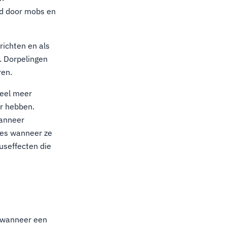
gd door mobs en
richten en als
. Dorpelingen
ren.
veel meer
er hebben.
anneer
ies wanneer ze
useffecten die
r wanneer een