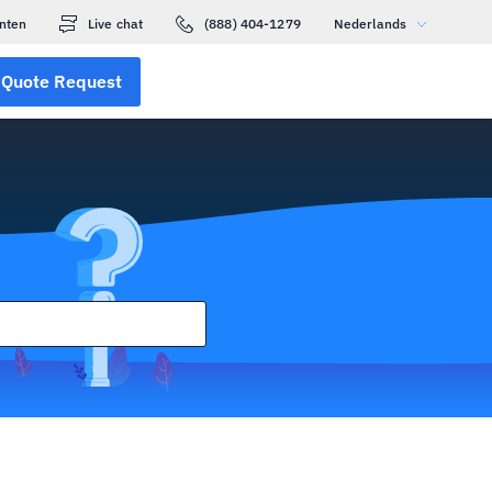
nten
Live chat
(888) 404-1279
Nederlands
Quote Request