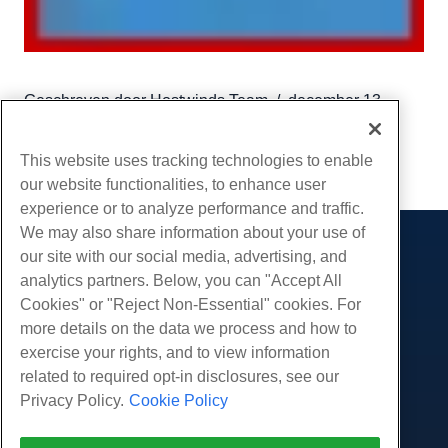
Geschreven door
Hostwinds Team
/
december 13,
2016
Kopiëren URL
This website uses tracking technologies to enable
our website functionalities, to enhance user
experience or to analyze performance and traffic.
We may also share information about your use of
our site with our social media, advertising, and
Producten
analytics partners. Below, you can "Accept All
Web hosting
Diensten
Cookies" or "Reject Non-Essential" cookies. For
Zakelijke hosting
more details on the data we process and how to
Website-migraties
Gemeenschap
Hosting door wederverkopers
exercise your rights, and to view information
White Label-wederverkoper
Productdocumentatie
related to required opt-in disclosures, see our
Bedrijf
Beheerde Linux VPS
Tutorials
Privacy Policy.
Cookie Policy
Over ons
Juridisch
Onbemanig Linux VPS
Blog
Neem contact op
Beheerde ramen VPS