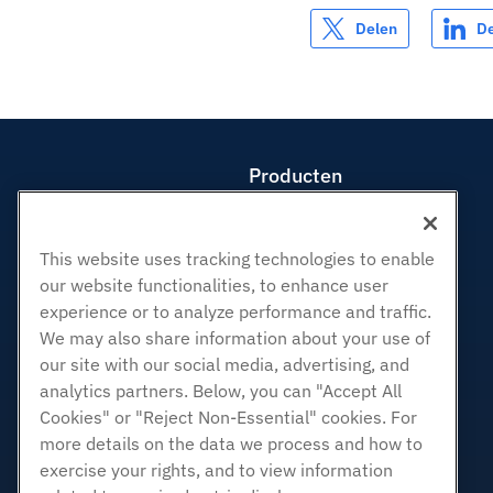
Delen
D
Producten
Web hosting
Zakelijke hosting
This website uses tracking technologies to enable
Hosting door wederverkopers
our website functionalities, to enhance user
White Label-wederverkoper
experience or to analyze performance and traffic.
Beheerde Linux VPS
We may also share information about your use of
Onbemanig Linux VPS
our site with our social media, advertising, and
analytics partners. Below, you can "Accept All
Beheerde ramen VPS
Cookies" or "Reject Non-Essential" cookies. For
Onbeheerde Windows VPS
more details on the data we process and how to
Cloud Servers
exercise your rights, and to view information
Load Balancers