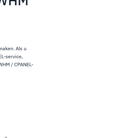
n WHM
maken. Als u
L-service,
w WHM / CPANEL-