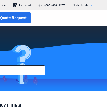
nten
Live chat
(888) 404-1279
Nederlands
Quote Request