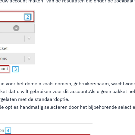
ieuw account maken" van de resultaten die onder de zoekbalk 
e in voor het domein zoals domein, gebruikersnaam, wachtwoor
ket dat u wilt gebruiken voor dit account.Als u geen pakket h
rgelaten met de standaardoptie.
de opties handmatig selecteren door het bijbehorende selecti