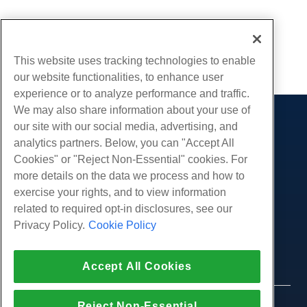
Geschreven door
Michael Brower
/
juni- 21, 2017
Kopiëren URL
This website uses tracking technologies to enable
our website functionalities, to enhance user
experience or to analyze performance and traffic.
We may also share information about your use of
our site with our social media, advertising, and
Producten
analytics partners. Below, you can "Accept All
Web hosting
Diensten
Cookies" or "Reject Non-Essential" cookies. For
Zakelijke hosting
more details on the data we process and how to
Website-migraties
Gemeenschap
Hosting door wederverkopers
exercise your rights, and to view information
White Label-wederverkoper
Productdocumentatie
related to required opt-in disclosures, see our
Bedrijf
Beheerde Linux VPS
Tutorials
Privacy Policy.
Cookie Policy
Over ons
Juridisch
Onbemanig Linux VPS
Blog
Neem contact op
Beheerde ramen VPS
Servicevoorwaarden
Ondersteuning
Datacenters
Accept All Cookies
Onbeheerde Windows VPS
Privacybeleid
druk op
Live chat met ons
Cloud Servers
Politie
Affiliate-programma
Open een ondersteuningskaartje
Reject Non-Essential