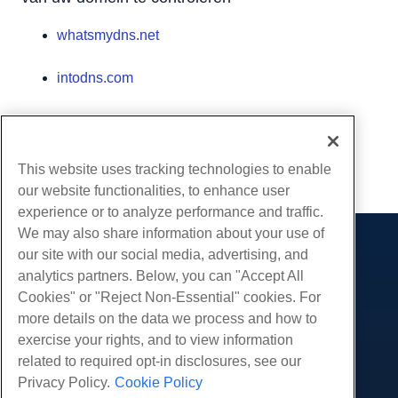
whatsmydns.net
intodns.com
Geschreven door
Hostwinds Team
/
juni- 11, 2021
Kopiëren URL
This website uses tracking technologies to enable
our website functionalities, to enhance user
experience or to analyze performance and traffic.
We may also share information about your use of
our site with our social media, advertising, and
Producten
analytics partners. Below, you can "Accept All
Web hosting
Diensten
Cookies" or "Reject Non-Essential" cookies. For
Zakelijke hosting
more details on the data we process and how to
Website-migraties
Gemeenschap
Hosting door wederverkopers
exercise your rights, and to view information
White Label-wederverkoper
Productdocumentatie
related to required opt-in disclosures, see our
Bedrijf
Beheerde Linux VPS
Tutorials
Privacy Policy.
Cookie Policy
Over ons