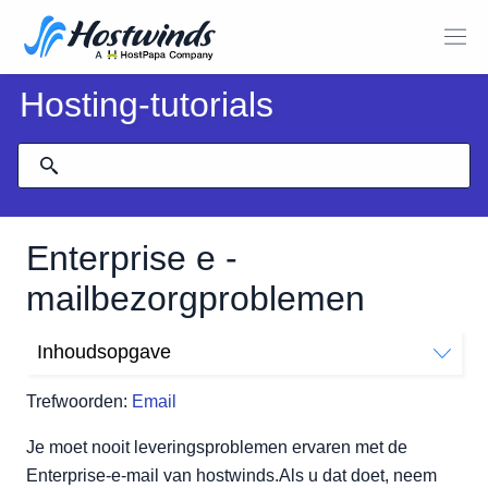
Hosting-tutorials
Enterprise e -
mailbezorgproblemen
Inhoudsopgave
Nuttige gerelateerde bronnen om het MX-record van uw
Trefwoorden:
Email
domein te controleren
Je moet nooit leveringsproblemen ervaren met de
Enterprise-e-mail van hostwinds.Als u dat doet, neem