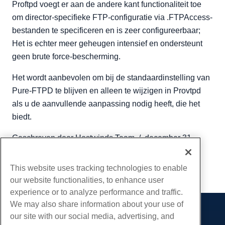
Proftpd voegt er aan de andere kant functionaliteit toe
om director-specifieke FTP-configuratie via .FTPAccess-
bestanden te specificeren en is zeer configureerbaar;
Het is echter meer geheugen intensief en ondersteunt
geen brute force-bescherming.
Het wordt aanbevolen om bij de standaardinstelling van
Pure-FTPD te blijven en alleen te wijzigen in Provtpd
als u de aanvullende aanpassing nodig heeft, die het
biedt.
Geschreven door
Hostwinds Team
/
december 31,
2018
Kopiëren URL
This website uses tracking technologies to enable
our website functionalities, to enhance user
experience or to analyze performance and traffic.
We may also share information about your use of
our site with our social media, advertising, and
Producten