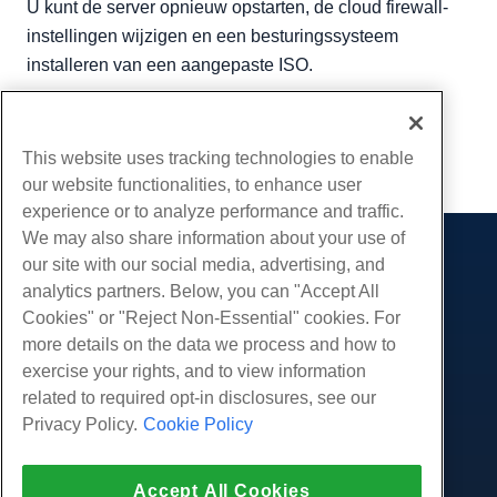
U kunt de server opnieuw opstarten, de cloud firewall-
instellingen wijzigen en een besturingssysteem
installeren van een aangepaste ISO.
Geschreven door
Hostwinds Team
/
juni- 5, 2021
Kopiëren URL
This website uses tracking technologies to enable
our website functionalities, to enhance user
experience or to analyze performance and traffic.
We may also share information about your use of
our site with our social media, advertising, and
Producten
analytics partners. Below, you can "Accept All
Web hosting
Diensten
Cookies" or "Reject Non-Essential" cookies. For
Zakelijke hosting
more details on the data we process and how to
Website-migraties
Gemeenschap
Hosting door wederverkopers
exercise your rights, and to view information
White Label-wederverkoper
Productdocumentatie
related to required opt-in disclosures, see our
Bedrijf
Beheerde Linux VPS
Tutorials
Privacy Policy.
Cookie Policy
Over ons
Juridisch
Onbemanig Linux VPS
Blog
Neem contact op
Beheerde ramen VPS
Servicevoorwaarden
Ondersteuning
Datacenters
Accept All Cookies