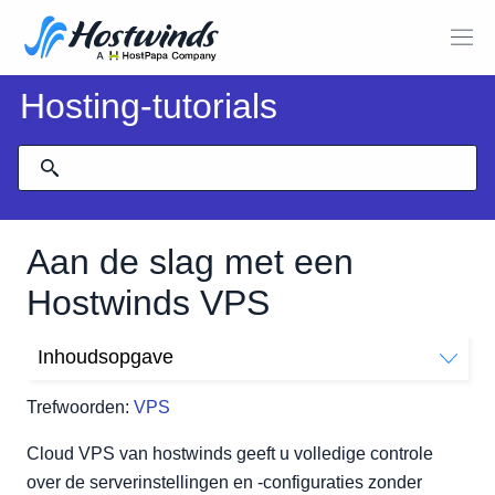
Hosting-tutorials
Aan de slag met een
Hostwinds VPS
Inhoudsopgave
Voor de eerste keer verbinding maken met de VPS
Trefwoorden:
VPS
Controle
Wolk portaaloverzicht
Cloud VPS van hostwinds geeft u volledige controle
over de serverinstellingen en -configuraties zonder