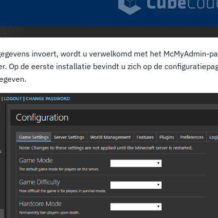
oggegevens invoert, wordt u verwelkomd met het McMyAdmin-pa
. Op de eerste installatie bevindt u zich op de configuratiepag
egeven.