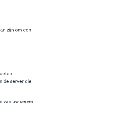
kan zijn om een
moeten
 de server die
jn van uw server