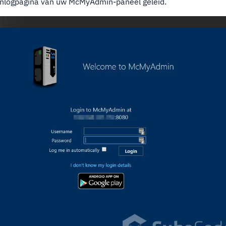
inlogpagina van uw McMyAdmin-paneel geleid.