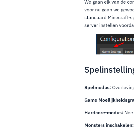
We gaan elk van de con
voor nu gaan we gewoon
standaard Minecraft-sp
server instellen voord
Spelinstelli
Spelmodus:
Overlevin
Game Moeilijkheidsgr
Hardcore-modus:
Nee
Monsters inschakelen: