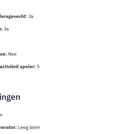
a
elersgevecht:
Ja
n:
Ja
oe:
Nee
activiteit speler:
5
lingen
en
nerator:
Leeg laten