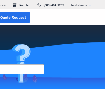
nten
Live chat
(888) 404-1279
Nederlands
Quote Request