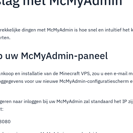
slag met McMyAdmin
ekkelijke dingen met McMyAdmin is hoe snel en intuïtief het 
rten.
op uw McMyAdmin-paneel
ankoop en installatie van de Minecraft VPS, zou u een e-mail 
loggegevens voor uw nieuwe McMyAdmin-configuratiescherm en
igeren naar inloggen bij uw McMyAdmin zal standaard het IP zi
t:
:8080