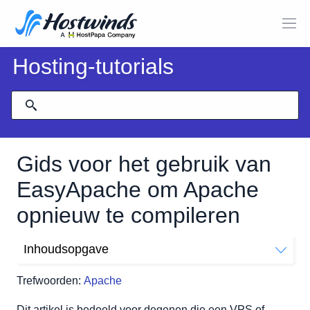
Hosting-tutorials
Gids voor het gebruik van
EasyApache om Apache
opnieuw te compileren
Inhoudsopgave
Wat is EasyApache?
Trefwoorden:
Apache
Hoe gebruik ik EasyApache om Apache opnieuw te
compileren?
Dit artikel is bedoeld voor degenen die een VPS of