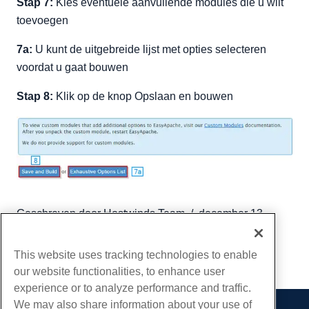
Stap 7:
Kies eventuele aanvullende modules die u wilt
toevoegen
7a:
U kunt de uitgebreide lijst met opties selecteren
voordat u gaat bouwen
Stap 8:
Klik op de knop Opslaan en bouwen
Geschreven door
Hostwinds Team
/
december 13,
2016
Kopiëren URL
This website uses tracking technologies to enable
our website functionalities, to enhance user
experience or to analyze performance and traffic.
We may also share information about your use of