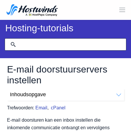
Hosting-tutorials
E-mail doorstuurservers
instellen
Inhoudsopgave
Hoe e-mail-expediteurs in CPANEL in te stellen
Trefwoorden:
Email
,
cPanel
Hoe een e-mail-expediteur in te stellen via Webmail
Hoe stel ik een domein-expediteur in via CPANEL
E-mail doorsturen kan een inbox instellen die
inkomende communicatie ontvangt en vervolgens