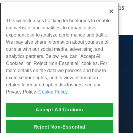
Geschreven door
Michael Brower
/
december 13, 2016
Kopiëren URL
This website uses tracking technologies to enable
our website functionalities, to enhance user
experience or to analyze performance and traffic.
We may also share information about your use of
our site with our social media, advertising, and
Producten
analytics partners. Below, you can "Accept All
Web hosting
Diensten
Cookies" or "Reject Non-Essential" cookies. For
Zakelijke hosting
more details on the data we process and how to
Website-migraties
Gemeenschap
Hosting door wederverkopers
exercise your rights, and to view information
White Label-wederverkoper
Productdocumentatie
related to required opt-in disclosures, see our
Bedrijf
Beheerde Linux VPS
Tutorials
Privacy Policy.
Cookie Policy
Over ons
Juridisch
Onbemanig Linux VPS
Blog
Neem contact op
Beheerde ramen VPS
Servicevoorwaarden
Ondersteuning
Datacenters
Accept All Cookies
Onbeheerde Windows VPS
Privacybeleid
druk op
Live chat met ons
Cloud Servers
Politie
Affiliate-programma
Open een ondersteuningskaartje
Reject Non-Essential
Load Balancers
© 2010-2026 Hostwinds, een HostPapa Inc. bedrijf.
Partnerovereenkomst
Stuur ons een e-mail
Alle rechten voorbehouden.