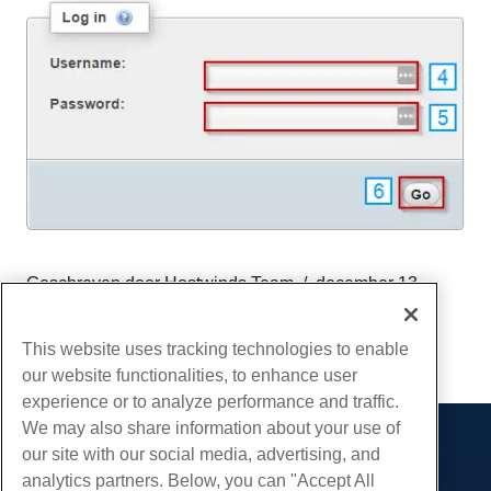
Geschreven door
Hostwinds Team
/
december 13,
2016
Kopiëren URL
This website uses tracking technologies to enable
our website functionalities, to enhance user
experience or to analyze performance and traffic.
We may also share information about your use of
our site with our social media, advertising, and
Producten
analytics partners. Below, you can "Accept All
Web hosting