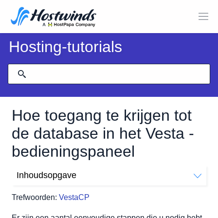
Hosting-tutorials
Hoe toegang te krijgen tot
de database in het Vesta -
bedieningspaneel
Inhoudsopgave
Hoe u de gebruikersnaam en het wachtwoord voor uw
Trefwoorden:
VestaCP
database kunt krijgen.
Toegang tot de database
Er zijn een aantal eenvoudige stappen die u nodig hebt