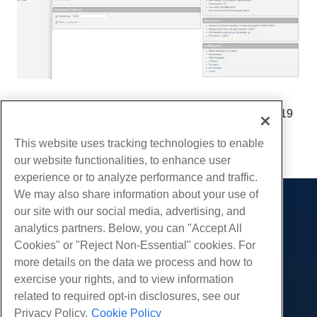
Geschreven door
Luke Johnston
/
November 16, 2019
Kopiëren URL
This website uses tracking technologies to enable
our website functionalities, to enhance user
experience or to analyze performance and traffic.
We may also share information about your use of
our site with our social media, advertising, and
Producten
analytics partners. Below, you can "Accept All
Web hosting
Diensten
Cookies" or "Reject Non-Essential" cookies. For
Zakelijke hosting
more details on the data we process and how to
Website-migraties
Gemeenschap
Hosting door wederverkopers
exercise your rights, and to view information
White Label-wederverkoper
Productdocumentatie
related to required opt-in disclosures, see our
Bedrijf
Beheerde Linux VPS
Tutorials
Privacy Policy.
Cookie Policy