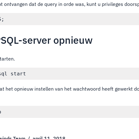
bt ontvangen dat de query in orde was, kunt u privileges doors
ySQL-server opnieuw
tarten.
at het opnieuw instellen van het wachtwoord heeft gewerkt d
:
winds Team
/
april 11, 2018