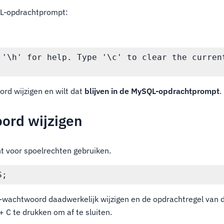
QL-opdrachtprompt:
 '\h' for help. Type '\c' to clear the current
rd wijzigen en wilt dat
blijven in de MySQL-opdrachtprompt
.
ord wijzigen
ht voor spoelrechten gebruiken.
-wachtwoord daadwerkelijk wijzigen en de opdrachtregel van
+ C te drukken om af te sluiten.