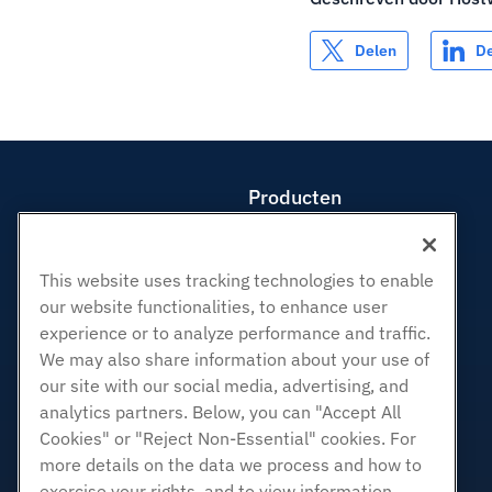
Delen
D
Producten
Web hosting
Zakelijke hosting
This website uses tracking technologies to enable
Hosting door wederverkopers
our website functionalities, to enhance user
White Label-wederverkoper
experience or to analyze performance and traffic.
Beheerde Linux VPS
We may also share information about your use of
our site with our social media, advertising, and
Onbemanig Linux VPS
analytics partners. Below, you can "Accept All
Beheerde ramen VPS
Cookies" or "Reject Non-Essential" cookies. For
Onbeheerde Windows VPS
more details on the data we process and how to
Cloud Servers
exercise your rights, and to view information