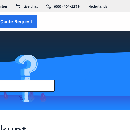
nten
Live chat
(888) 404-1279
Nederlands
Quote Request