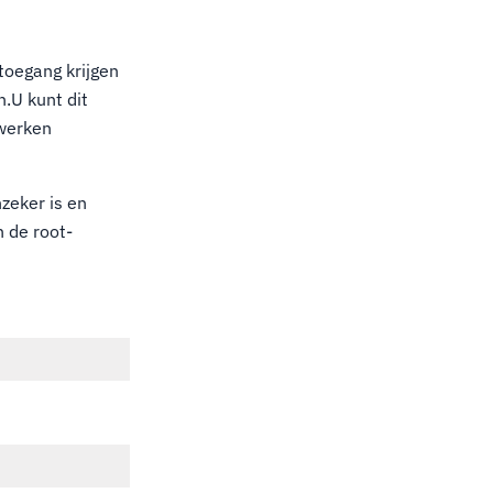
toegang krijgen
.U kunt dit
twerken
zeker is en
 de root-