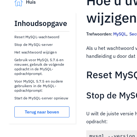
Hoe u u
Huis
wijzige
Inhoudsopgave
Trefwoorden:
MySQL
,
Sec
Reset MySQL-wachtwoord
Stop de MySQL-server
Als u het wachtwoord v
Het wachtwoord wijzigen
handleiding u door dat
Gebruik voor MySQL 5.7.6 en
nieuwer, gebruik de volgende
opdracht in de MySQL-
Reset MyS
opdrachtprompt.
Voor MySQL 5.7.5 en oudere
gebruikers in de MySQL-
opdrachtprompt:
Stop de MyS
Start de MySQL-server opnieuw
Terug naar boven
U wilt de juiste versi
opdracht: