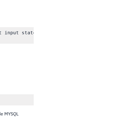
 input statement.

 de MYSQL