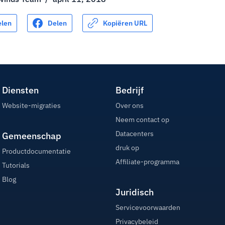
elen
Delen
Kopiëren URL
Diensten
Bedrijf
Website-migraties
Over ons
Neem contact op
Datacenters
Gemeenschap
druk op
Productdocumentatie
Affiliate-programma
Tutorials
Blog
Juridisch
Servicevoorwaarden
Privacybeleid