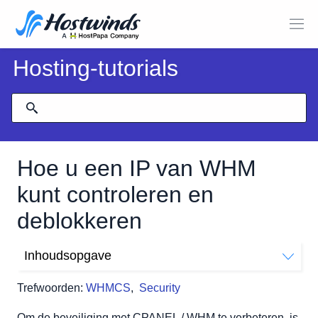
Hosting-tutorials
Hoe u een IP van WHM
kunt controleren en
deblokkeren
Inhoudsopgave
Toegang krijgen tot ConfigServer Security & Firewall
Trefwoorden:
WHMCS
,
Security
(CSF)
Hoe controleer ik of mijn IP is geblokkeerd?
Om de beveiliging met CPANEL / WHM te verbeteren, is