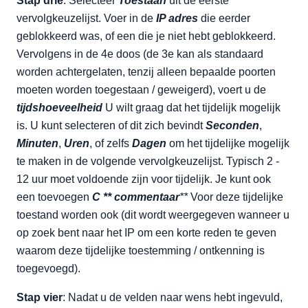
Stap drie
: Selecteer
Toestaan
uit de eerste
vervolgkeuzelijst. Voer in de
IP adres
die eerder
geblokkeerd was, of een die je niet hebt geblokkeerd.
Vervolgens in de 4e doos (de 3e kan als standaard
worden achtergelaten, tenzij alleen bepaalde poorten
moeten worden toegestaan / geweigerd), voert u de
tijdshoeveelheid
U wilt graag dat het tijdelijk mogelijk
is. U kunt selecteren of dit zich bevindt
Seconden
,
Minuten
,
Uren
, of zelfs
Dagen
om het tijdelijke mogelijk
te maken in de volgende vervolgkeuzelijst. Typisch 2 -
12 uur moet voldoende zijn voor tijdelijk. Je kunt ook
een toevoegen
C ** commentaar
**
Voor deze tijdelijke
toestand worden ook (dit wordt weergegeven wanneer u
op zoek bent naar het IP om een korte reden te geven
waarom deze tijdelijke toestemming / ontkenning is
toegevoegd).
Stap vier
: Nadat u de velden naar wens hebt ingevuld,