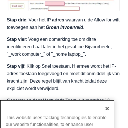
Stap drie
: Voer het
IP adres
waarvan u de Allow for wilt
toevoegen aan het
Groen invoerveld
.
Stap vier
: Voeg een opmerking toe om dit te
identificeren.Laat later in het geval toe.Bijvoorbeeld,
"_work computer_" of "_home laptop_".
Stap vijf
: Klik op Snel toestaan. Hiermee wordt het IP-
adres toestaan toegevoegd en moet dit onmiddellijk van
kracht zijn. Deze regel blijft van kracht totdat deze
expliciet wordt verwijderd.
Geschreven door
Hostwinds Team
/
November 13,
2018
Kopiëren URL
This website uses tracking technologies to enable
our website functionalities, to enhance user