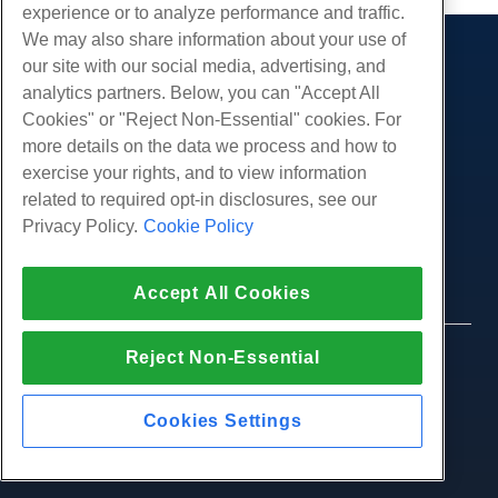
experience or to analyze performance and traffic.
We may also share information about your use of
our site with our social media, advertising, and
Producten
analytics partners. Below, you can "Accept All
Web hosting
Diensten
Cookies" or "Reject Non-Essential" cookies. For
Zakelijke hosting
more details on the data we process and how to
Website-migraties
Gemeenschap
Hosting door wederverkopers
exercise your rights, and to view information
White Label-wederverkoper
Productdocumentatie
related to required opt-in disclosures, see our
Bedrijf
Beheerde Linux VPS
Tutorials
Privacy Policy.
Cookie Policy
Over ons
Juridisch
Onbemanig Linux VPS
Blog
Neem contact op
Beheerde ramen VPS
Servicevoorwaarden
Ondersteuning
Accept All Cookies
Datacenters
Onbeheerde Windows VPS
Privacybeleid
druk op
Live chat met ons
Cloud Servers
Politie
Affiliate-programma
Open een ondersteuningskaartje
Reject Non-Essential
Load Balancers
© 2010-2026 Hostwinds, een HostPapa Inc. bedrijf.
Partnerovereenkomst
Stuur ons een e-mail
Alle rechten voorbehouden.
Blokkeer opslag
Bel ons (888) 404-1279
Objectopslag
Cookies Settings
SSL Certificaten
Web Application Hosting