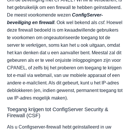
Hoe u een IP-adres kunt deblokkeren
het gebruikelijk om een firewall te hebben geïnstalleerd.
Met behulp van ConfigServer Security & Firewall in
De meest voorkomende wezen
ConfigServer-
WHM
beveiliging en firewall
. Ook wel bekend als
csf
. Hoewel
Opdrachtregel gebruiken via VNC
deze firewall bedoeld is om kwaadwillende gebruikers
Hoe voorkom je dat een IP-adres wordt geblokkeerd?
te voorkomen om ongeautoriseerde toegang tot de
Een tijdelijke toestemming toevoegen
server te verkrijgen, soms kan het u ook uitgaan, omdat
Een permanente toestemming toevoegen
het kan denken dat u een aanvaller bent. Meestal zal dit
gebeuren als er te veel onjuiste inlogpogingen zijn voor
CPANEL, of zelfs bij het proberen om toegang te krijgen
tot e-mail via webmail, van uw mobiele apparaat of een
andere e-mailclient. Als dit gebeurt, kunt u het IP-adres
deblokkeren (en, indien gewenst, permanent toegang tot
uw IP-adres mogelijk maken).
Toegang krijgen tot ConfigServer Security &
Firewall (CSF)
Als u Configserver-firewall hebt geïnstalleerd in uw