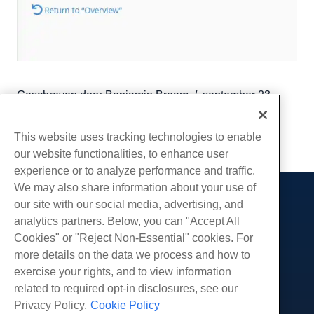
Geschreven door
Benjamin Bream
/
september 23,
2019
Kopiëren URL
This website uses tracking technologies to enable
our website functionalities, to enhance user
experience or to analyze performance and traffic.
We may also share information about your use of
our site with our social media, advertising, and
Producten
analytics partners. Below, you can "Accept All
Web hosting
Diensten
Cookies" or "Reject Non-Essential" cookies. For
Zakelijke hosting
more details on the data we process and how to
Website-migraties
Gemeenschap
Hosting door wederverkopers
exercise your rights, and to view information
White Label-wederverkoper
Productdocumentatie
related to required opt-in disclosures, see our
Bedrijf
Beheerde Linux VPS
Tutorials
Privacy Policy.
Cookie Policy
Over ons