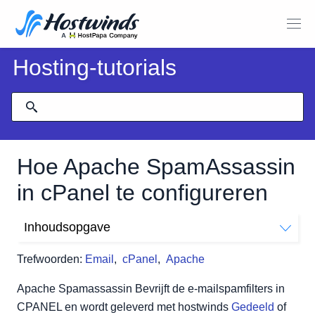
Hosting-tutorials
Hoe Apache SpamAssassin
in cPanel te configureren
Inhoudsopgave
Bepaal de spamdrempelscore
Trefwoorden:
Email
,
cPanel
,
Apache
Nieuwe spam automatisch verwijderen (automatisch
verwijderen)
Apache Spamassassin Bevrijft de e-mailspamfilters in
Blacklisting
CPANEL en wordt geleverd met hostwinds
Gedeeld
of