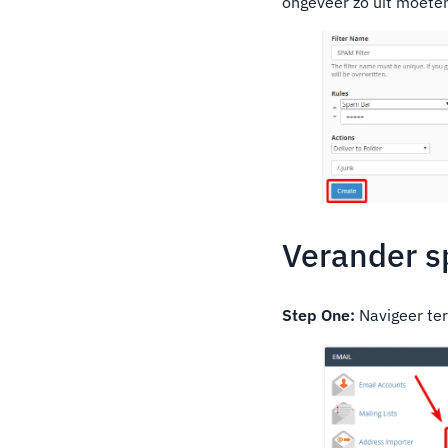
ongeveer zo uit moeten
Verander s
Step One:
Navigeer ter