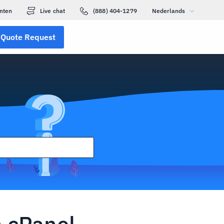
nten
Live chat
(888) 404-1279
Nederlands
Quote Request