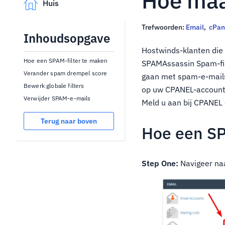
Hoe maak
Huis
Trefwoorden:
Email
,
cPan
Inhoudsopgave
Hostwinds-klanten di
Hoe een SPAM-filter te maken
SPAMAssassin Spam-filt
Verander spam drempel score
gaan met spam-e-mails 
Bewerk globale filters
op uw CPANEL-account g
Verwijder SPAM-e-mails
Meld u aan bij CPANEL
Terug naar boven
Hoe een SP
Step One:
Navigeer naa