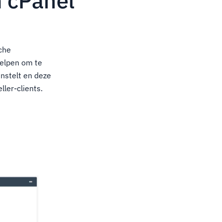
n cPanel
che
helpen om te
nstelt en deze
ler-clients.