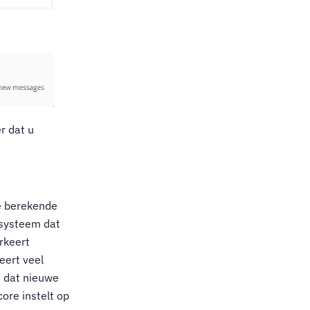
r dat u
e berekende
 systeem dat
rkeert
eert veel
n dat nieuwe
ore instelt op