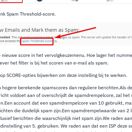
link Spam Threshold-score.
 nieuwe score in het vervolgkeuzemenu. Hoe lager het numme
ever het filter is bij het scoren van e-mail als spam.
nop SCORE-opties bijwerken om deze instelling bij te werken.
 hogere berekende spamscores dan reguliere berichten.Als d
icht voldoet aan of overschrijdt de spamdrempelcore, zal het
len.Een account dat een spamdrempelcore van 10 gebruikt, ma
richten die duidelijk spam zijn.Een spamdrempelwaarde van 2 l
lusief berichten die waarschijnlijk niet spam zijn.We raden aa
dinstelling van 5. gebruiken. We raden aan dat een ISP deze sc