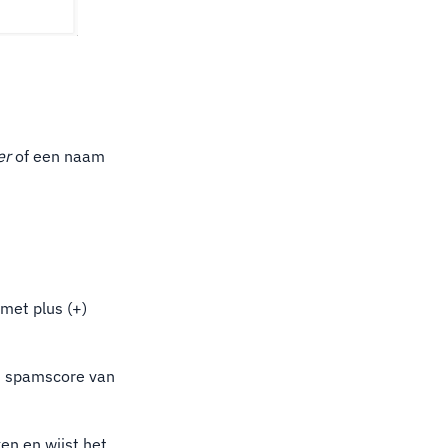
er
of een naam
met plus (+)
en spamscore van
n en wijst het