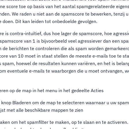
ne score toe op basis van het aantal spamgerelateerde eigen
nden. We raden u niet aan de spamscore te bewerken, tenzij u
e doen. Dit kan leiden tot onbedoelde gevolgen.
 is contra-intuïtief, dus hoe lager de spamscore, hoe agressi
en spamscore van 1 is bijvoorbeeld veel agressiever dan een sp
om de berichten te controleren die als spam worden gemarkeerd
ore van 10 moet in staat stellen de meeste e-mails toe te sta
spam, hoewel de resultaten kunnen variëren, en het is belang
n om eventuele e-mails te waarborgen die u moet ontvangen, w
eren op de map in het menu in het gedeelte Acties
e knop Bladeren om de map te selecteren waarnaar u uw spam-
jst met alle beschikbare mappen te zien
aken om het spamfilter te maken, op te slaan en te activeren. 