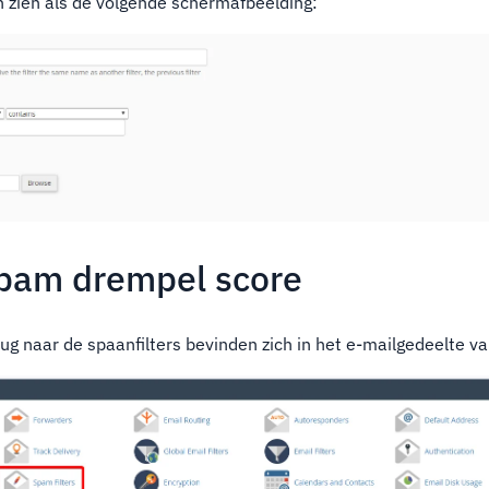
 zien als de volgende schermafbeelding:
pam drempel score
ug naar de spaanfilters bevinden zich in het e-mailgedeelte v