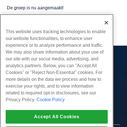
De groep is nu aangemaakt!
Geschreven door
Michael Brower
/
juni- 23, 2017
Kopiëren URL
This website uses tracking technologies to enable
our website functionalities, to enhance user
experience or to analyze performance and traffic.
We may also share information about your use of
our site with our social media, advertising, and
Producten
analytics partners. Below, you can "Accept All
Web hosting
Diensten
Cookies" or "Reject Non-Essential" cookies. For
Zakelijke hosting
more details on the data we process and how to
Website-migraties
Gemeenschap
Hosting door wederverkopers
exercise your rights, and to view information
White Label-wederverkoper
Productdocumentatie
related to required opt-in disclosures, see our
Bedrijf
Beheerde Linux VPS
Tutorials
Privacy Policy.
Cookie Policy
Over ons
Juridisch
Onbemanig Linux VPS
Blog
Neem contact op
Beheerde ramen VPS
Servicevoorwaarden
Ondersteuning
Datacenters
Accept All Cookies
Onbeheerde Windows VPS
Privacybeleid
druk op
Live chat met ons
Cloud Servers