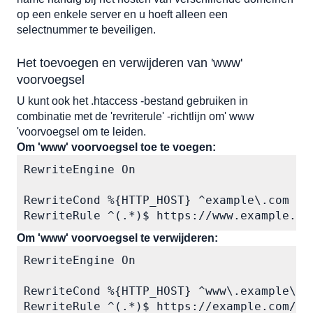
op een enkele server en u hoeft alleen een 
selectnummer te beveiligen.
Het toevoegen en verwijderen van 'www' 
voorvoegsel
U kunt ook het .htaccess -bestand gebruiken in 
combinatie met de 'revriterule' -richtlijn om' www 
'voorvoegsel om te leiden. 
Om 'www' voorvoegsel toe te voegen:
RewriteEngine On

RewriteCond %{HTTP_HOST} ^example\.com [NC
RewriteRule ^(.*)$ https://www.example.co
Om 'www' voorvoegsel te verwijderen:
RewriteEngine On

RewriteCond %{HTTP_HOST} ^www\.example\.co
RewriteRule ^(.*)$ https://example.com/$1