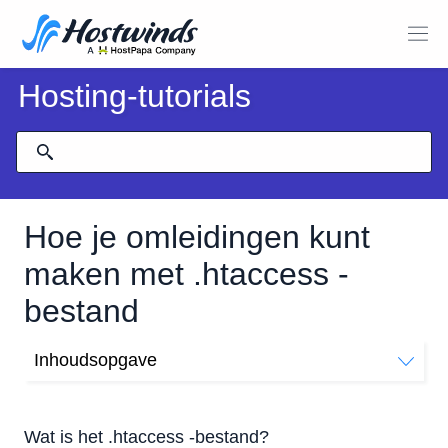
Hosting-tutorials
Hoe je omleidingen kunt
maken met .htaccess -
bestand
Inhoudsopgave
Wat is het .htaccess -bestand?
Het .htaccess -bestand inschakelen
Wat is het .htaccess -bestand?
Stap 1: Open virtueel hostbestand