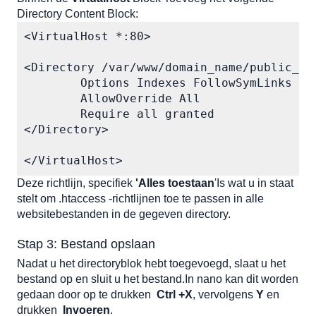
Directory Content Block:
<VirtualHost *:80>  

<Directory /var/www/domain_name/public_htm
        Options Indexes FollowSymLinks

        AllowOverride All

        Require all granted

</Directory>

</VirtualHost>
Deze richtlijn, specifiek 
'Alles toestaan
'Is wat u in staat 
stelt om .htaccess -richtlijnen toe te passen in alle 
websitebestanden in de gegeven directory.  
Stap 3: Bestand opslaan
Nadat u het directoryblok hebt toegevoegd, slaat u het 
bestand op en sluit u het bestand.In nano kan dit worden 
gedaan door op te drukken
Ctrl +X
, vervolgens
 Y
 en 
drukken
Invoeren
.