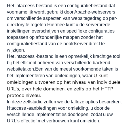
Het .htaccess-bestand is een configuratiebestand dat 
Stap 2: Voeg 'ALLAGRIDE ALLE' Richtlijn toe
voornamelijk wordt gebruikt door Apache-webservers 
Stap 3: Bestand opslaan
om verschillende aspecten van websitegedrag op per-
Stap 4: Start Apache opnieuw
directory te regelen.Hiermee kunt u de serverbrede 
Een .htaccess -bestand maken
instellingen overschrijven en specifieke configuraties 
toepassen op afzonderlijke mappen zonder het 
Een enkele URL omleiden met behulp van
'omleidingsrichtlijn'
configuratiebestand van de hoofdserver direct te 
wijzigen.  
Als u de ene URL naar een andere URL op hetzelfde
domein wilt omleiden:
Het .htaccess -bestand is een opmerkelijk krachtige tool 
bij het efficiënt beheren van verschillende backend -
Als u een URL wilt omleiden naar één op een ander
domein:
websitetaken.Een van de meest voorkomende taken is 
U kunt 
het implementeren van omleidingen, waar 
Bulk -URL -omleiding met behulp van 'Rewriterule'
richtlijn
omleidingen uitvoeren op het niveau van individuele 
URL's, over hele domeinen, en zelfs op het HTTP -
Controleer of 'mod_rewrite' is ingeschakeld
protocolniveau.
Voor Red Hat-gebaseerde systemen (CentOS, Fedora,
RHEL):
In deze zelfstudie zullen we de talloze opties bespreken. 
Htaccess -aanbiedingen voor omleiding, u door de 
Voor Debian-gebaseerde systemen (Ubuntu, Debian,
Linux Mint):
verschillende implementaties doorlopen, zodat u uw 
URL's effectief met vertrouwen kunt omleiden. 
Hoe je 'mod_rewrite' inschakelt