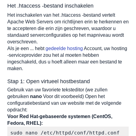
Voor Red Hat-gebaseerde systemen (CentOS, Fedora,
Het .htaccess -bestand inschakelen
RHEL):
Voor Debian-gebaseerde systemen (Ubuntu, Debian,
Het inschakelen van het .htaccess -bestand vertelt 
Linux Mint):
Apache Web Servers om richtlijnen erin te herkennen en 
URL's omleiden op basis van een gemeenschappelijk
te accepteren die erin zijn geschreven, waardoor u 
patroon
standaard serverconfiguraties op het mapniveau wordt 
Een volledig domein omleiden naar een nieuw domein
overschreven.
Als je een ... hebt 
Force HTTPS met 'Rewriterule' richtlijn
gedeelde hosting
 Account, uw hosting 
-serviceprovider zou het al moeten hebben 
Dwingen https op al het verkeer
ingeschakeld, dus u hoeft alleen maar een bestand te 
Dwingen https op een specifiek domein
maken. 
Het toevoegen en verwijderen van 'www' voorvoegsel
Stap 1: Open virtueel hostbestand
Gebruik van uw favoriete teksteditor (we zullen 
gebruiken 
nano
 Voor dit voorbeeld) Open het 
configuratiebestand van uw website met de volgende 
opdracht:
Voor Red Hat-gebaseerde systemen (CentOS, 
Fedora, RHEL):
sudo nano /etc/httpd/conf/httpd.conf