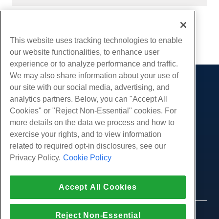
Geschreven door
Hostwinds Team
/
juni- 3, 2024
Kopiëren URL
This website uses tracking technologies to enable
our website functionalities, to enhance user
experience or to analyze performance and traffic.
We may also share information about your use of
our site with our social media, advertising, and
Producten
analytics partners. Below, you can "Accept All
Web hosting
Diensten
Cookies" or "Reject Non-Essential" cookies. For
Zakelijke hosting
more details on the data we process and how to
Website-migraties
Gemeenschap
Hosting door wederverkopers
exercise your rights, and to view information
White Label-wederverkoper
Productdocumentatie
related to required opt-in disclosures, see our
Bedrijf
Beheerde Linux VPS
Tutorials
Privacy Policy.
Cookie Policy
Over ons
Juridisch
Onbemanig Linux VPS
Blog
Neem contact op
Beheerde ramen VPS
Servicevoorwaarden
Ondersteuning
Datacenters
Accept All Cookies
Onbeheerde Windows VPS
Privacybeleid
druk op
Live chat met ons
Cloud Servers
Politie
Affiliate-programma
Open een ondersteuningskaartje
Reject Non-Essential
Load Balancers
© 2010-2026 Hostwinds, een HostPapa Inc. bedrijf.