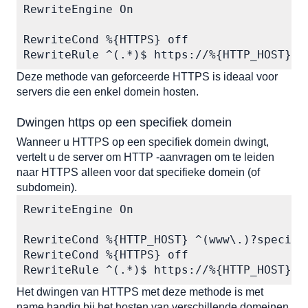
RewriteEngine On

RewriteCond %{HTTPS} off

RewriteRule ^(.*)$ https://%{HTTP_HOST}%{
Deze methode van geforceerde HTTPS is ideaal voor 
servers die een enkel domein hosten.
Dwingen https op een specifiek domein
Wanneer u HTTPS op een specifiek domein dwingt, 
vertelt u de server om HTTP -aanvragen om te leiden 
naar HTTPS alleen voor dat specifieke domein (of 
subdomein). 
RewriteEngine On

RewriteCond %{HTTP_HOST} ^(www\.)?specific
RewriteCond %{HTTPS} off

RewriteRule ^(.*)$ https://%{HTTP_HOST}%{
Het dwingen van HTTPS met deze methode is met 
name handig bij het hosten van verschillende domeinen 