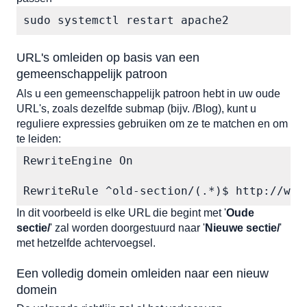
sudo systemctl restart apache2
URL's omleiden op basis van een 
gemeenschappelijk patroon
Als u een gemeenschappelijk patroon hebt in uw oude 
URL's, zoals dezelfde submap (bijv. /Blog), kunt u 
reguliere expressies gebruiken om ze te matchen en om 
te leiden:
RewriteEngine On

RewriteRule ^old-section/(.*)$ http://www
In dit voorbeeld is elke URL die begint met 
'
Oude 
sectie/
'
 zal worden doorgestuurd naar 
'
Nieuwe sectie/
'
met hetzelfde achtervoegsel.
Een volledig domein omleiden naar een nieuw 
domein