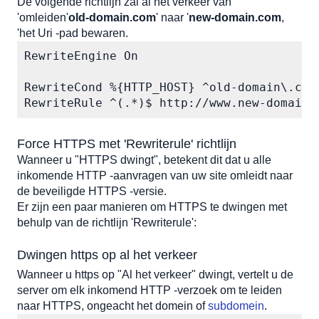
De volgende richtlijn zal al het verkeer van 
'omleiden'
old-domain.com
' naar '
new-domain.com
, 
'het Uri -pad bewaren.
RewriteEngine On

RewriteCond %{HTTP_HOST} ^old-domain\.com$
RewriteRule ^(.*)$ http://www.new-domain.
Force HTTPS met 'Rewriterule' richtlijn
Wanneer u "HTTPS dwingt", betekent dit dat u alle 
inkomende HTTP -aanvragen van uw site omleidt naar 
de beveiligde HTTPS -versie. 
Er zijn een paar manieren om HTTPS te dwingen met 
behulp van de richtlijn 'Rewriterule':
Dwingen https op al het verkeer
Wanneer u https op "Al het verkeer" dwingt, vertelt u de 
server om elk inkomend HTTP -verzoek om te leiden 
naar HTTPS, ongeacht het domein of 
subdomein
.  