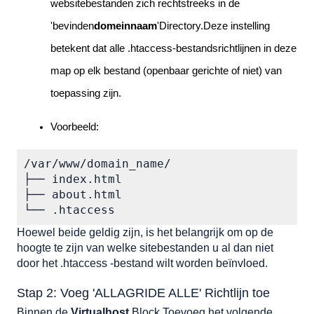
websitebestanden zich rechtstreeks in de 
'bevinden
domeinnaam
'Directory.Deze instelling 
betekent dat alle .htaccess-bestandsrichtlijnen in deze 
map op elk bestand (openbaar gerichte of niet) van 
toepassing zijn.
Voorbeeld:
/var/www/domain_name/

├── index.html

├── about.html

└── .htaccess
Hoewel beide geldig zijn, is het belangrijk om op de 
hoogte te zijn van welke sitebestanden u al dan niet 
door het .htaccess -bestand wilt worden beïnvloed.
Stap 2: Voeg 'ALLAGRIDE ALLE' Richtlijn toe
Binnen de 
Virtualhost
 Block Toevoeg het volgende 