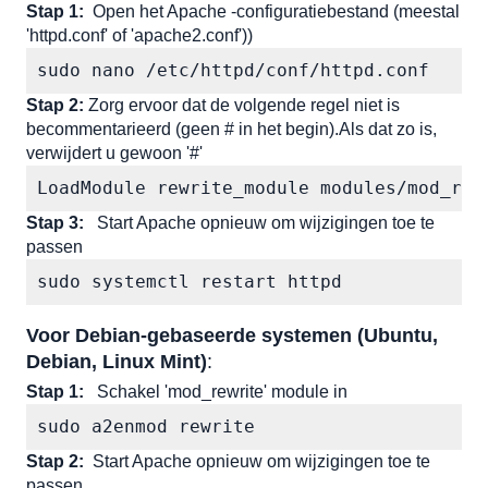
Stap 1:
Open het Apache -configuratiebestand (meestal 
'httpd.conf' of 'apache2.conf'))
sudo nano /etc/httpd/conf/httpd.conf
Stap 2: 
Zorg ervoor dat de volgende regel niet is 
becommentarieerd (geen # in het begin).Als dat zo is, 
verwijdert u gewoon '#'
LoadModule rewrite_module modules/mod_rew
Stap 3:
 Start Apache opnieuw om wijzigingen toe te 
passen
sudo systemctl restart httpd
Voor Debian-gebaseerde systemen (Ubuntu, 
Debian, Linux Mint)
:
Stap 1:
 Schakel 'mod_rewrite' module in
sudo a2enmod rewrite
Stap 2:
Start Apache opnieuw om wijzigingen toe te 
passen