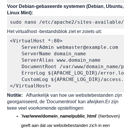
Voor Debian-gebaseerde systemen (Debian, Ubuntu, 
Linux Mint):
sudo nano /etc/apache2/sites-available/do
Het virtualhost -bestandsblok ziet er zoiets uit:
<VirtualHost *:80>

    ServerAdmin webmaster@example.com

    ServerName domain_name

    ServerAlias www.domain_name

    DocumentRoot /var/www/domain_name/publ
    ErrorLog ${APACHE_LOG_DIR}/error.log

    CustomLog ${APACHE_LOG_DIR}/access.log
</VirtualHost>
Notitie:
 Afhankelijk van hoe uw websitebestanden zijn 
georganiseerd, de 
'Documentroot'
 kan afwijken.Er zijn 
twee veel voorkomende opstellingen: 
'
/var/www/domein_name/public_html
'
 (hierboven) 
geeft aan dat uw websitebestanden zich in een 