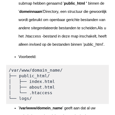
submap hebben genaamd '
public_html '
 binnen de 
'
domeinnaam
'Directory, een structuur die gewoonlijk 
wordt gebruikt om openbaar gerichte bestanden van 
andere sitegerelateerde bestanden te scheiden.Als u 
het .htaccess -bestand in deze map inschakelt, heeft 
alleen invloed op de bestanden binnen 'public_html'.
Voorbeeld:
/var/www/domain_name/

├── public_html/

│   ├── index.html

│   ├── about.html

│   └── .htaccess

└── logs/
'
/var/www/domein_name
'
 geeft aan dat al uw 