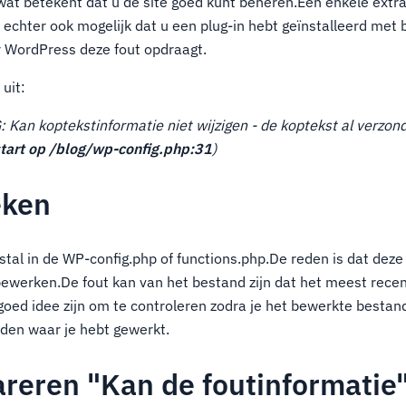
at betekent dat u de site goed kunt beheren.Een enkele extr
s echter ook mogelijk dat u een plug-in hebt geïnstalleerd me
r WordPress deze fout opdraagt.
 uit:
n koptekstinformatie niet wijzigen - de koptekst al verzon
estart op /blog/wp-config.php:31
)
eken
tal in de WP-config.php of functions.php.De reden is dat deze
ewerken.De fout kan van het bestand zijn dat het meest recen
 goed idee zijn om te controleren zodra je het bewerkte bestan
nden waar je hebt gewerkt.
areren "Kan de foutinformatie