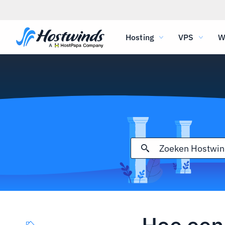
Hosting
VPS
W