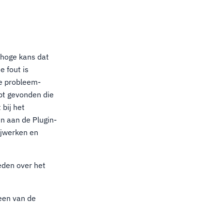
n hoge kans dat
e fout is
de probleem-
ebt gevonden die
 bij het
n aan de Plugin-
ijwerken en
eden over het
 een van de