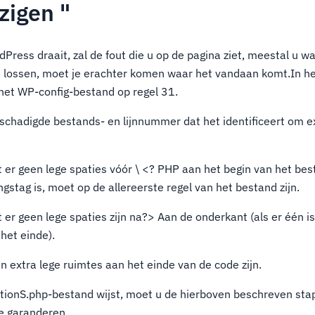
zigen "
dPress draait, zal de fout die u op de pagina ziet, meestal u w
te lossen, moet je erachter komen waar het vandaan komt.In 
 het WP-config-bestand op regel 31.
schadigde bestands- en lijnnummer dat het identificeert om e
 er geen lege spaties vóór \ <? PHP aan het begin van het bes
gstag is, moet op de allereerste regel van het bestand zijn.
 er geen lege spaties zijn na?> Aan de onderkant (als er één is,
het einde).
n extra lege ruimtes aan het einde van de code zijn.
ctionS.php-bestand wijst, moet u de hierboven beschreven sta
e garanderen.