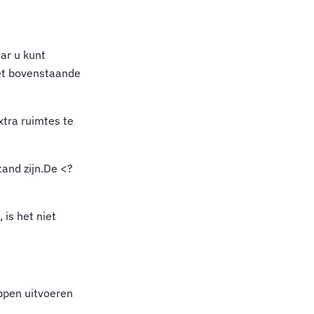
aar u kunt
het bovenstaande
xtra ruimtes te
tand zijn.De <?
 is het niet
ppen uitvoeren