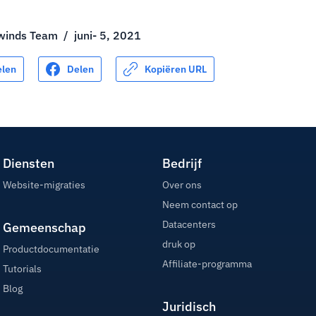
winds Team
/
juni- 5, 2021
elen
Delen
Kopiëren URL
Diensten
Bedrijf
Website-migraties
Over ons
Neem contact op
Datacenters
Gemeenschap
druk op
Productdocumentatie
Affiliate-programma
Tutorials
Blog
Juridisch