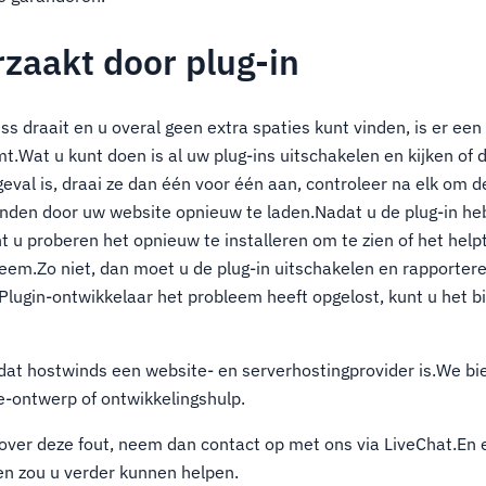
rzaakt door plug-in
ss draait en u overal geen extra spaties kunt vinden, is er ee
t.Wat u kunt doen is al uw plug-ins uitschakelen en kijken of d
geval is, draai ze dan één voor één aan, controleer na elk om 
 vinden door uw website opnieuw te laden.Nadat u de plug-in h
t u proberen het opnieuw te installeren om te zien of het helpt
eem.Zo niet, dan moet u de plug-in uitschakelen en rapportere
Plugin-ontwikkelaar het probleem heeft opgelost, kunt u het b
at hostwinds een website- en serverhostingprovider is.We bi
-ontwerp of ontwikkelingshulp.
 over deze fout, neem dan contact op met ons via LiveChat.En
n zou u verder kunnen helpen.