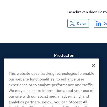
Geschreven door
Host
Delen
D
Producten
Web hosting
Zakelijke hosting
This website uses tracking technologies to enable
Hosting door wederverkopers
our website functionalities, to enhance user
White Label-wederverkoper
experience or to analyze performance and traffic.
Beheerde Linux VPS
We may also share information about your use of
our site with our social media, advertising, and
Onbemanig Linux VPS
analytics partners. Below, you can "Accept All
Beheerde ramen VPS