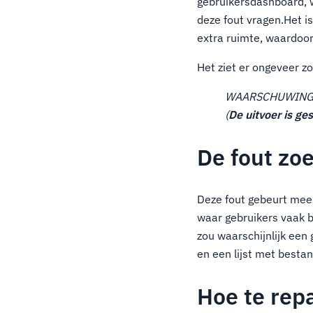
gebruikersdashboard, w
deze fout vragen.Het i
extra ruimte, waardoo
Het ziet er ongeveer zo
WAARSCHUWING: Ka
(
De uitvoer is g
De fout zo
Deze fout gebeurt mees
waar gebruikers vaak b
zou waarschijnlijk een
en een lijst met besta
Hoe te rep