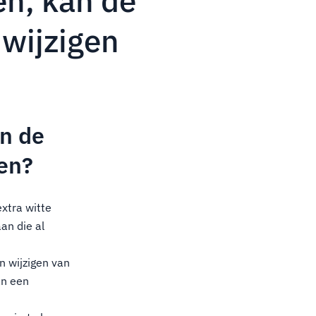
en, kan de
 wijzigen
an de
gen?
xtra witte
an die al
 wijzigen van
an een