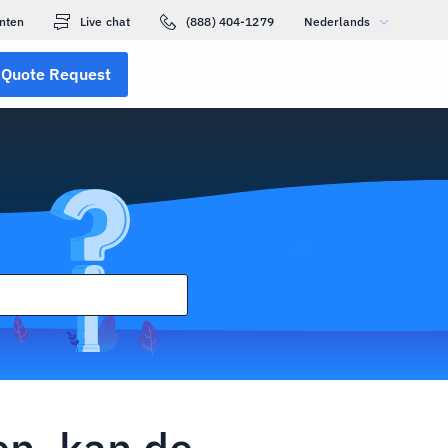
nten
Live chat
(888) 404-1279
Nederlands
Quote Request