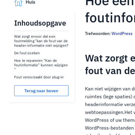
Hoe een 
Huis
foutinfo
Inhoudsopgave
Trefwoorden:
WordPress
Wat zorgt ervoor dat een
foutmelding "kan de fout van de
header-informatie niet wijzigen?
De fout zoeken
Wat zorgt 
Hoe te repareren "Kan de
foutinformatie" kunnen wijzigen
fout van de
"
Fout veroorzaakt door plug-in
Kan niet wijzigen van 
Terug naar boven
ruimtes (lege spaties)
headerinformatie verz
webtoepassingen.Het w
WordPress of uw thema
WordPress-bestanden u