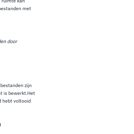
a ruimte kan
t bestanden met
den door
 bestanden zijn
t is bewerkt.Het
d hebt voltooid
"