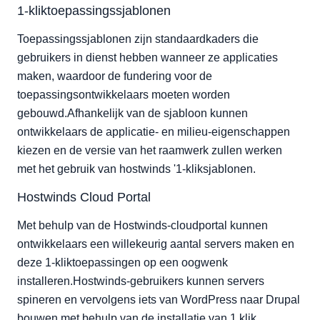
Hostwinds Cloud Portal
1-kliktoepassingssjablonen
Stap 1: Meld u aan bij uw clientgebied.
Toepassingssjablonen zijn standaardkaders die
Stap 2: voer het dashboard van de cloudbesturing in.
gebruikers in dienst hebben wanneer ze applicaties
Stap 3: Maak uw server.
maken, waardoor de fundering voor de
Stap 4: Kies uw plan.
toepassingsontwikkelaars moeten worden
Stap 4: Finaliseer en maak uw nieuwe server.
gebouwd.Afhankelijk van de sjabloon kunnen
Eindnoten
ontwikkelaars de applicatie- en milieu-eigenschappen
kiezen en de versie van het raamwerk zullen werken
met het gebruik van hostwinds '1-kliksjablonen.
Hostwinds Cloud Portal
Met behulp van de Hostwinds-cloudportal kunnen
ontwikkelaars een willekeurig aantal servers maken en
deze 1-kliktoepassingen op een oogwenk
installeren.Hostwinds-gebruikers kunnen servers
spineren en vervolgens iets van WordPress naar Drupal
bouwen met behulp van de installatie van 1 klik.