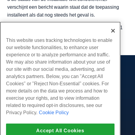
verschijnt een bericht waarin staat dat de toepassing
installeert als dat nog steeds het geval is.
Geschreven door
Hostwinds Team
/
oktober 19, 2021
Kopiëren URL
This website uses tracking technologies to enable
our website functionalities, to enhance user
experience or to analyze performance and traffic.
We may also share information about your use of
our site with our social media, advertising, and
Producten
analytics partners. Below, you can "Accept All
Web hosting
Diensten
Cookies" or "Reject Non-Essential" cookies. For
Zakelijke hosting
more details on the data we process and how to
Website-migraties
Gemeenschap
Hosting door wederverkopers
exercise your rights, and to view information
White Label-wederverkoper
Productdocumentatie
related to required opt-in disclosures, see our
Bedrijf
Beheerde Linux VPS
Tutorials
Privacy Policy.
Cookie Policy
Over ons
Juridisch
Onbemanig Linux VPS
Blog
Neem contact op
Beheerde ramen VPS
Servicevoorwaarden
Ondersteuning
Accept All Cookies
Datacenters
Onbeheerde Windows VPS