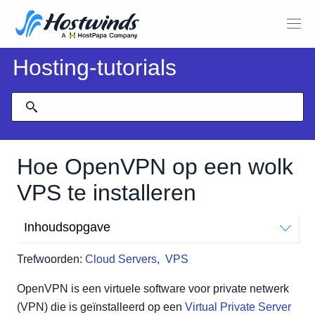
Hosting-tutorials
Hoe OpenVPN op een wolk
VPS te installeren
Inhoudsopgave
OpenVPN-voorbereiding
Trefwoorden:
Cloud Servers
,
VPS
OpenVPN installeren
Het instellen van de certificaatautoriteit
OpenVPN is een virtuele software voor private netwerk
De OpenVPN-server configureren
(VPN) die is geïnstalleerd op een
Virtual Private Server