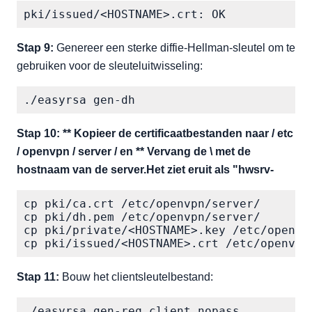
pki/issued/<HOSTNAME>.crt: OK
Stap 9:
Genereer een sterke diffie-Hellman-sleutel om te
gebruiken voor de sleuteluitwisseling:
./easyrsa gen-dh
Stap 10: ** Kopieer de certificaatbestanden naar / etc
/ openvpn / server / en ** Vervang de \ met de
hostnaam van de server.Het ziet eruit als "hwsrv-
cp pki/ca.crt /etc/openvpn/server/

cp pki/dh.pem /etc/openvpn/server/

cp pki/private/<HOSTNAME>.key /etc/openvpn
cp pki/issued/<HOSTNAME>.crt /etc/openvpn
Stap 11:
Bouw het clientsleutelbestand:
./easyrsa gen-req client nopass