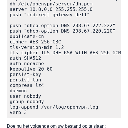
dh /etc/openvpn/server/dh.pem

server 10.8.0.0 255.255.255.0

push "redirect-gateway def1"

push "dhcp-option DNS 208.67.222.222"

push "dhcp-option DNS 208.67.220.220"

duplicate-cn

cipher AES-256-CBC

tls-version-min 1.2

tls-cipher TLS-DHE-RSA-WITH-AES-256-GCM-S
auth SHA512

auth-nocache

keepalive 20 60

persist-key

persist-tun

compress lz4

daemon

user nobody

group nobody

log-append /var/log/openvpn.log

verb 3
Doe nu het volgende om uw bestand op te slaan: