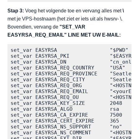
Stap 3:
Voeg het volgende toe en vervang alles met
\
met je VPS-hostnaam (het ziet er iets uit als hwsrv- \.
Bovendien, vervang de
"SET_VAR
EASYRSA_REQ_EMAIL" LINE MET UW E-MAIL:
set_var EASYRSA                 "$PWD"

set_var EASYRSA_PKI             "$EASYRSA/
set_var EASYRSA_DN              "cn_only"

set_var EASYRSA_REQ_COUNTRY     "USA"

set_var EASYRSA_REQ_PROVINCE    "Seatle"

set_var EASYRSA_REQ_CITY        "Seatle"

set_var EASYRSA_REQ_ORG         "<HOSTNAME
set_var EASYRSA_REQ_EMAIL       "<yourEmai
set_var EASYRSA_REQ_OU          "<HOSTNAME
set_var EASYRSA_KEY_SIZE        2048

set_var EASYRSA_ALGO            rsa

set_var EASYRSA_CA_EXPIRE       7500

set_var EASYRSA_CERT_EXPIRE     365

set_var EASYRSA_NS_SUPPORT      "no"

set_var EASYRSA_NS_COMMENT      "<HOSTNAME
set_var EASYRSA_EXT_DIR         "$EASYRSA/