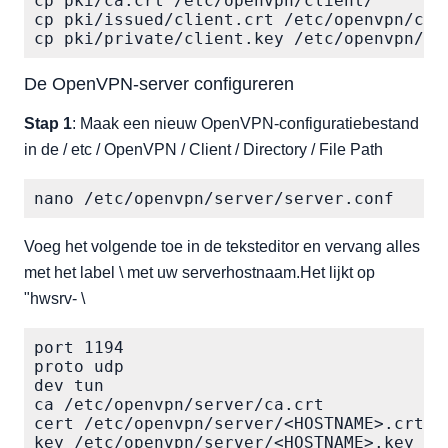
cp pki/ca.crt /etc/openvpn/client/

cp pki/issued/client.crt /etc/openvpn/clie
cp pki/private/client.key /etc/openvpn/cl
De OpenVPN-server configureren
Stap 1
: Maak een nieuw OpenVPN-configuratiebestand
in de / etc / OpenVPN / Client / Directory / File Path
nano /etc/openvpn/server/server.conf
Voeg het volgende toe in de teksteditor en vervang alles
met het label \ met uw serverhostnaam.Het lijkt op
"hwsrv- \
port 1194

proto udp

dev tun

ca /etc/openvpn/server/ca.crt

cert /etc/openvpn/server/<HOSTNAME>.crt

key /etc/openvpn/server/<HOSTNAME>.key
