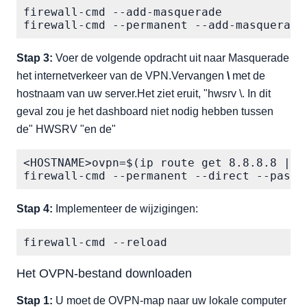
firewall-cmd --add-masquerade

firewall-cmd --permanent --add-masquerade
Stap 3:
Voer de volgende opdracht uit naar Masquerade
het internetverkeer van de VPN.Vervangen
\
met de
hostnaam van uw server.Het ziet eruit, "hwsrv \. In dit
geval zou je het dashboard niet nodig hebben tussen
de" HWSRV "en de"
<HOSTNAME>ovpn=$(ip route get 8.8.8.8 | aw
firewall-cmd --permanent --direct --passt
Stap 4:
Implementeer de wijzigingen:
firewall-cmd --reload
Het OVPN-bestand downloaden
Stap 1:
U moet de OVPN-map naar uw lokale computer