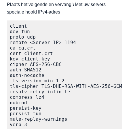
Plaats het volgende en vervang
\
Met uw servers
speciale hoofd IPv4-adres
client

dev tun

proto udp

remote <Server IP> 1194

ca ca.crt

cert client.crt

key client.key

cipher AES-256-CBC

auth SHA512

auth-nocache

tls-version-min 1.2

tls-cipher TLS-DHE-RSA-WITH-AES-256-GCM-S
resolv-retry infinite

compress lz4

nobind

persist-key

persist-tun

mute-replay-warnings

verb 3