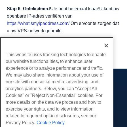
Stap 6: Gefeliciteerd!
Je bent helemaal klaar!U kunt uw
openbare IP-adres verifiëren van
https://whatismyipaddress.com/
Om ervoor te zorgen dat
u uw VPS-netwerk gebruikt.
Geschreven door
Hostwinds Team
/
juli- 31, 2021
Kopiëren URL
This website uses tracking technologies to enable
our website functionalities, to enhance user
experience or to analyze performance and traffic.
We may also share information about your use of
our site with our social media, advertising, and
Producten
analytics partners. Below, you can "Accept All
Web hosting
Diensten
Cookies" or "Reject Non-Essential" cookies. For
Zakelijke hosting
more details on the data we process and how to
Website-migraties
Gemeenschap
Hosting door wederverkopers
exercise your rights, and to view information
White Label-wederverkoper
Productdocumentatie
related to required opt-in disclosures, see our
Bedrijf
Beheerde Linux VPS
Tutorials
Privacy Policy.
Cookie Policy
Over ons