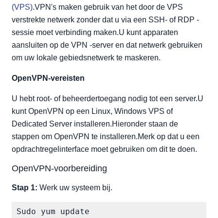
Configureer OpenVPN-routering met firewall
(VPS)
.VPN's maken gebruik van het door de VPS
Het OVPN-bestand downloaden
verstrekte netwerk zonder dat u via een SSH- of RDP -
sessie moet verbinding maken.U kunt apparaten
Uw lokale OpenVPN-client instellen
aansluiten op de VPN -server en dat netwerk gebruiken
om uw lokale gebiedsnetwerk te maskeren.
OpenVPN-vereisten
U hebt root- of beheerdertoegang nodig tot een server.U
kunt OpenVPN op een Linux, Windows VPS of
Dedicated Server installeren.Hieronder staan de
stappen om OpenVPN te installeren.Merk op dat u een
opdrachtregelinterface moet gebruiken om dit te doen.
OpenVPN-voorbereiding
Stap 1:
Werk uw systeem bij.
Sudo yum update