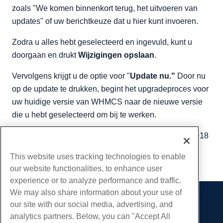
zoals "We komen binnenkort terug, het uitvoeren van
updates" of uw berichtkeuze dat u hier kunt invoeren.
Zodra u alles hebt geselecteerd en ingevuld, kunt u
doorgaan en drukt
Wijzigingen opslaan
.
Vervolgens krijgt u de optie voor "
Update nu."
Door nu
op de update te drukken, begint het upgradeproces voor
uw huidige versie van WHMCS naar de nieuwe versie
die u hebt geselecteerd om bij te werken.
Geschreven door
Hostwinds Team
/
augustus 22, 2018
Kopiëren URL
This website uses tracking technologies to enable
our website functionalities, to enhance user
experience or to analyze performance and traffic.
We may also share information about your use of
our site with our social media, advertising, and
Producten
analytics partners. Below, you can "Accept All
Web hosting