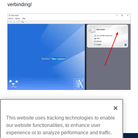
verbinding!
Geschreven door
Benjamin Bream
/
juni- 10, 2020
Kopiëren URL
This website uses tracking technologies to enable
our website functionalities, to enhance user
experience or to analyze performance and traffic.