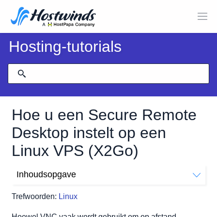
Hosting-tutorials
Hoe u een Secure Remote
Desktop instelt op een
Linux VPS (X2Go)
Inhoudsopgave
Vereisten
Trefwoorden:
Linux
Installeer een desktopomgeving
Ubuntu en Debian:
Hoewel VNC vaak wordt gebruikt om op afstand