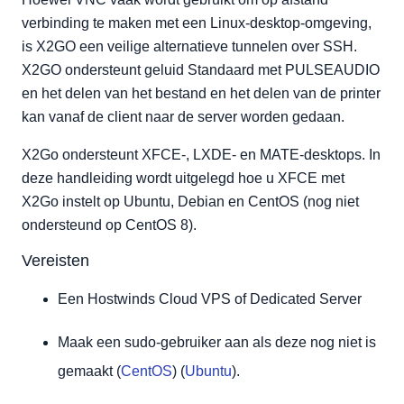
CentOS (nog niet ondersteund op CentOS 8):
verbinding te maken met een Linux-desktop-omgeving,
Installeer X2Go Server
is X2GO een veilige alternatieve tunnelen over SSH.
Ubuntu en Debian:
X2GO ondersteunt geluid Standaard met PULSEAUDIO
en het delen van het bestand en het delen van de printer
CentOS (nog niet ondersteund op CentOS 8):
kan vanaf de client naar de server worden gedaan.
Installeer X2Go Client
X2Go ondersteunt XFCE-, LXDE- en MATE-desktops. In
deze handleiding wordt uitgelegd hoe u XFCE met
X2Go instelt op Ubuntu, Debian en CentOS (nog niet
ondersteund op CentOS 8).
Vereisten
Een Hostwinds Cloud VPS of Dedicated Server
Maak een sudo-gebruiker aan als deze nog niet is
gemaakt (
CentOS
) (
Ubuntu
).