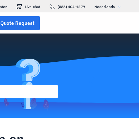
nten
Live chat
(888) 404-1279
Nederlands
Quote Request