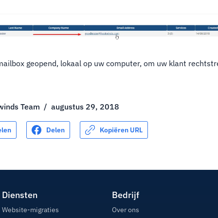
ailbox geopend, lokaal op uw computer, om uw klant rechtstr
winds Team
/
augustus 29, 2018
elen
Delen
Kopiëren URL
Diensten
Bedrijf
Website-migraties
Over ons