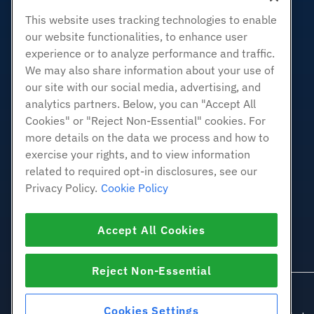
Zakelijke hosting
This website uses tracking technologies to enable
Hosting door wederverkopers
our website functionalities, to enhance user
White Label-wederverkoper
experience or to analyze performance and traffic.
Beheerde Linux VPS
We may also share information about your use of
Onbemanig Linux VPS
our site with our social media, advertising, and
analytics partners. Below, you can "Accept All
Beheerde ramen VPS
Cookies" or "Reject Non-Essential" cookies. For
Onbeheerde Windows VPS
more details on the data we process and how to
Cloud Servers
exercise your rights, and to view information
Load Balancers
related to required opt-in disclosures, see our
Blokkeer opslag
Privacy Policy.
Cookie Policy
Objectopslag
SSL Certificaten
Accept All Cookies
Web Application Hosting
Reject Non-Essential
Cookies Settings