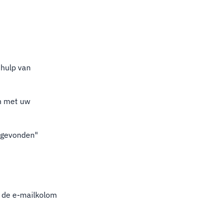
ehulp van
n met uw
s gevonden"
n de e-mailkolom