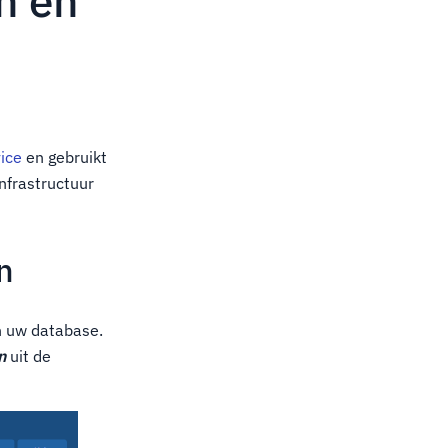
n en
vice
en gebruikt
nfrastructuur
n
n uw database.
n
uit de