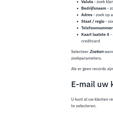
Valuta
- zoek kla
Bedrijfsnaam
- z
Adres
- zoek op 
Staat / regio
- zo
Telefoonnummer
Kaart laatste 4
-
creditcard
Selecteer
Zoeken
wann
zoekparameters.
Als er geen records zij
E-mail uw 
U kunt al uw klanten r
te selecteren.