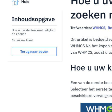
Hoe u u
Huis
zoeken
Inhoudsopgave
Trefwoorden:
WHMCS
,
Re
Hoe u uw klanten kunt bekijken
en zoeken
Dit artikel is bedoeld
E-mail uw klant
WHMCS.Na het kopen en 
Terug naar boven
van WHMCS, zodat u uw
Hoe u uw k
Een van de eerste besc
Selecteer het eerste t
beschikbare vervolgkeu