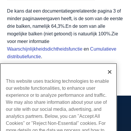
De kans dat een documentatiegerelateerde pagina 3 of
minder paginaweergaven heeft, is de som van de eerste
drie balken, namelijk 64,3%.En de som van alle
mogelijke balken (niet getoond) is natuurlijk 100%.Zie
voor meer informatie
Waarschijnlijkheidsdichtheidsfunctie
en
Cumulatieve
distributiefunctie
.
Geschreven door
Karlito Bonnevie
/
mei 11, 2022
Kopiëren URL
This website uses tracking technologies to enable
our website functionalities, to enhance user
experience or to analyze performance and traffic.
We may also share information about your use of
our site with our social media, advertising, and
Producten
analytics partners. Below, you can "Accept All
Web hosting
Diensten
Cookies" or "Reject Non-Essential" cookies. For
Zakelijke hosting
more details on the data we process and how to
Website-migraties