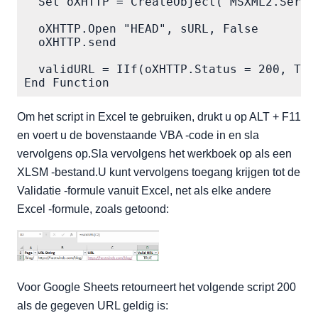
  Set oXHTTP = CreateObject("MSXML2.Server
  oXHTTP.Open "HEAD", sURL, False    

  oXHTTP.send    

  validURL = IIf(oXHTTP.Status = 200, True
End Function
Om het script in Excel te gebruiken, drukt u op ALT + F11
en voert u de bovenstaande VBA -code in en sla
vervolgens op.Sla vervolgens het werkboek op als een
XLSM -bestand.U kunt vervolgens toegang krijgen tot de
Validatie -formule vanuit Excel, net als elke andere
Excel -formule, zoals getoond:
Voor Google Sheets retourneert het volgende script 200
als de gegeven URL geldig is: