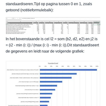
standaardiseren.Tijd op pagina tussen 0 en 1, zoals
getoond (notitieformulebalk):
In het bovenstaande is cel I2 = som (b2, d2, e2) en j2 is
= (i2 - min (i: i)) / (max (i: i) - min (i: i)).Dit standaardiseert
de gegevens en leidt naar de volgende grafiek: