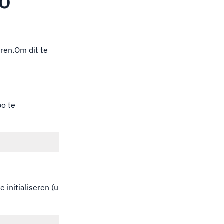
po
eren.Om dit te
po te
 initialiseren (u