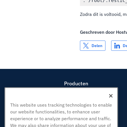
Zodra dit is voltooid, 
Geschreven door
Host
Delen
D
Producten
Web hosting
Zakelijke hosting
This website uses tracking technologies to enable
Hosting door wederverkopers
our website functionalities, to enhance user
White Label-wederverkoper
experience or to analyze performance and traffic.
Beheerde Linux VPS
We may also share information about your use of