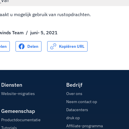
maakt u mogelijk gebruik van rustopdrachten.
winds Team
/
juni- 5, 2021
elen
Delen
Kopiëren URL
Diensten
Bedrijf
Website-migraties
Over ons
Neem contact op
Datacenters
Gemeenschap
druk op
Productdocumentatie
Affiliate-programma
Tutorials