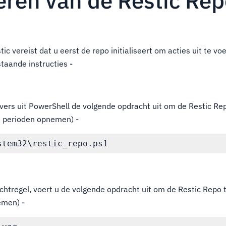
seren van de Restic Re
tic vereist dat u eerst de repo initialiseert om acties uit te vo
staande instructies -
ers uit PowerShell de volgende opdracht uit om de Restic Re
de perioden opnemen) -
chtregel, voert u de volgende opdracht uit om de Restic Repo te
emen) -