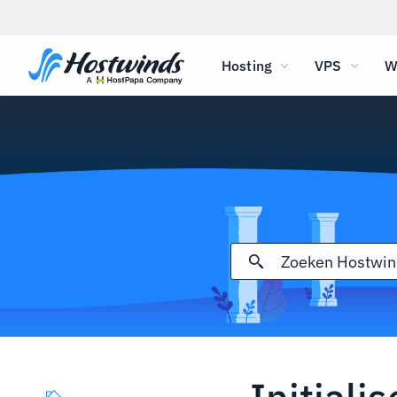
Hosting
VPS
W