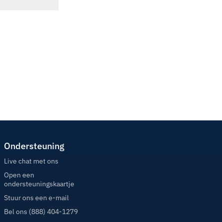
Ondersteuning
Live chat met ons
Open een
ondersteuningskaartje
Stuur ons een e-mail
Bel ons (888) 404-1279