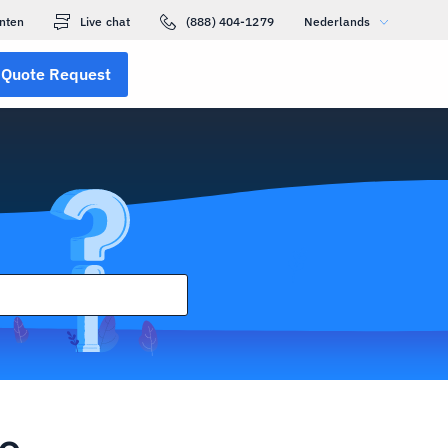
nten
Live chat
(888) 404-1279
Nederlands
Quote Request