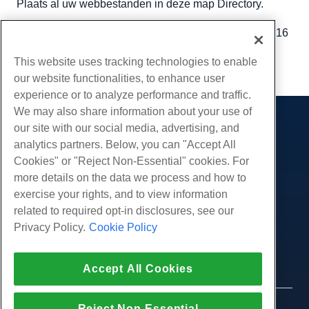
Plaats al uw webbestanden in deze map Directory.
Geschreven door
Michael Brower
/
december 13, 2016
Kopiëren URL
This website uses tracking technologies to enable
our website functionalities, to enhance user
experience or to analyze performance and traffic.
We may also share information about your use of
our site with our social media, advertising, and
Producten
analytics partners. Below, you can "Accept All
Web hosting
Diensten
Cookies" or "Reject Non-Essential" cookies. For
Zakelijke hosting
more details on the data we process and how to
Website-migraties
Gemeenschap
Hosting door wederverkopers
exercise your rights, and to view information
White Label-wederverkoper
Productdocumentatie
related to required opt-in disclosures, see our
Bedrijf
Beheerde Linux VPS
Tutorials
Privacy Policy.
Cookie Policy
Over ons
Juridisch
Onbemanig Linux VPS
Blog
Neem contact op
Beheerde ramen VPS
Servicevoorwaarden
Ondersteuning
Datacenters
Accept All Cookies
Onbeheerde Windows VPS
Privacybeleid
druk op
Live chat met ons
Cloud Servers
Politie
Affiliate-programma
Open een ondersteuningskaartje
Reject Non-Essential