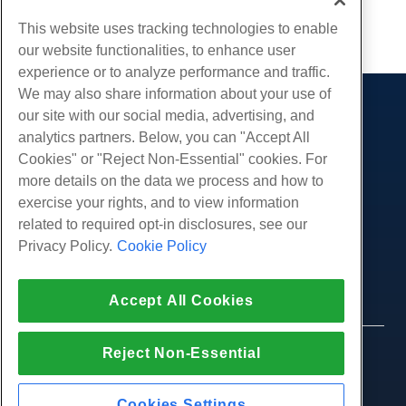
Kopiëren URL
This website uses tracking technologies to enable
our website functionalities, to enhance user
experience or to analyze performance and traffic.
We may also share information about your use of
our site with our social media, advertising, and
Producten
analytics partners. Below, you can "Accept All
Web hosting
Diensten
Cookies" or "Reject Non-Essential" cookies. For
Zakelijke hosting
more details on the data we process and how to
Website-migraties
Gemeenschap
Hosting door wederverkopers
exercise your rights, and to view information
White Label-wederverkoper
Productdocumentatie
related to required opt-in disclosures, see our
Bedrijf
Beheerde Linux VPS
Tutorials
Privacy Policy.
Cookie Policy
Over ons
Juridisch
Onbemanig Linux VPS
Blog
Neem contact op
Beheerde ramen VPS
Servicevoorwaarden
Ondersteuning
Accept All Cookies
Datacenters
Onbeheerde Windows VPS
Privacybeleid
druk op
Live chat met ons
Cloud Servers
Politie
Affiliate-programma
Open een ondersteuningskaartje
Reject Non-Essential
Load Balancers
© 2010-2026 Hostwinds, een HostPapa Inc. bedrijf.
Partnerovereenkomst
Stuur ons een e-mail
Alle rechten voorbehouden.
Blokkeer opslag
Bel ons (888) 404-1279
Objectopslag
Cookies Settings