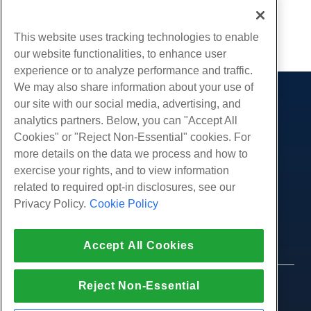
Geschreven door
Michael Brower
/
juni- 23, 2017
Kopiëren URL
This website uses tracking technologies to enable
our website functionalities, to enhance user
experience or to analyze performance and traffic.
We may also share information about your use of
our site with our social media, advertising, and
Producten
analytics partners. Below, you can "Accept All
Web hosting
Diensten
Cookies" or "Reject Non-Essential" cookies. For
Zakelijke hosting
more details on the data we process and how to
Website-migraties
Gemeenschap
Hosting door wederverkopers
exercise your rights, and to view information
White Label-wederverkoper
Productdocumentatie
related to required opt-in disclosures, see our
Bedrijf
Beheerde Linux VPS
Tutorials
Privacy Policy.
Cookie Policy
Over ons
Juridisch
Onbemanig Linux VPS
Blog
Neem contact op
Beheerde ramen VPS
Servicevoorwaarden
Ondersteuning
Datacenters
Accept All Cookies
Onbeheerde Windows VPS
Privacybeleid
druk op
Live chat met ons
Cloud Servers
Politie
Affiliate-programma
Open een ondersteuningskaartje
Reject Non-Essential
Load Balancers
© 2010-2026 Hostwinds, een HostPapa Inc. bedrijf.
Partnerovereenkomst
Stuur ons een e-mail
Alle rechten voorbehouden.
Blokkeer opslag