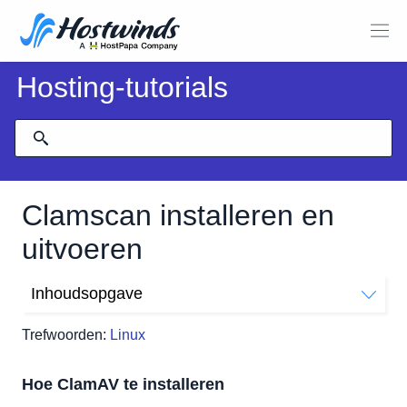
Hosting-tutorials
Clamscan installeren en
uitvoeren
Inhoudsopgave
Hoe ClamAV te installeren
Trefwoorden:
Linux
Hoe u een scan uitvoert met ClamAV
Hoe ClamAV te installeren