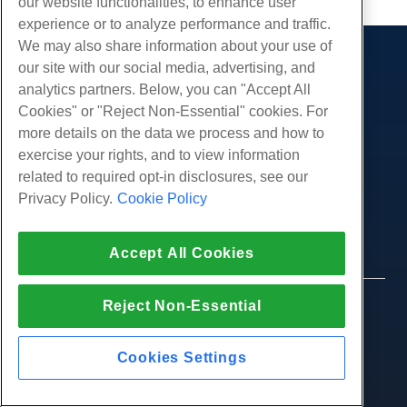
our website functionalities, to enhance user
experience or to analyze performance and traffic.
We may also share information about your use of
our site with our social media, advertising, and
Producten
analytics partners. Below, you can "Accept All
Web hosting
Diensten
Cookies" or "Reject Non-Essential" cookies. For
Zakelijke hosting
more details on the data we process and how to
Website-migraties
Gemeenschap
Hosting door wederverkopers
exercise your rights, and to view information
White Label-wederverkoper
Productdocumentatie
related to required opt-in disclosures, see our
Bedrijf
Beheerde Linux VPS
Tutorials
Privacy Policy.
Cookie Policy
Over ons
Juridisch
Onbemanig Linux VPS
Blog
Neem contact op
Beheerde ramen VPS
Servicevoorwaarden
Ondersteuning
Datacenters
Accept All Cookies
Onbeheerde Windows VPS
Privacybeleid
druk op
Live chat met ons
Cloud Servers
Politie
Affiliate-programma
Open een ondersteuningskaartje
Reject Non-Essential
Load Balancers
© 2010-2026 Hostwinds, een HostPapa Inc. bedrijf.
Partnerovereenkomst
Stuur ons een e-mail
Alle rechten voorbehouden.
Blokkeer opslag
Bel ons (888) 404-1279
Objectopslag
Cookies Settings
SSL Certificaten
Web Application Hosting