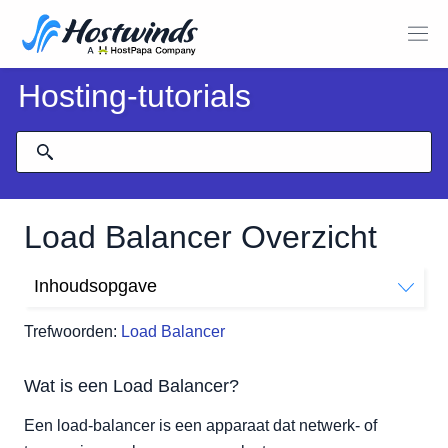
Hosting-tutorials
Load Balancer Overzicht
Inhoudsopgave
Wat is een Load Balancer?
Trefwoorden:
Load Balancer
Diagram
Trefwoorden
Wat is een Load Balancer?
Luisteraar
Lid
Een load-balancer is een apparaat dat netwerk- of