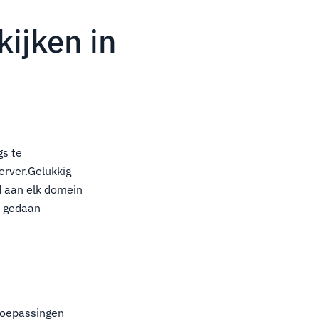
ijken in
gs te
server.Gelukkig
d aan elk domein
t gedaan
toepassingen