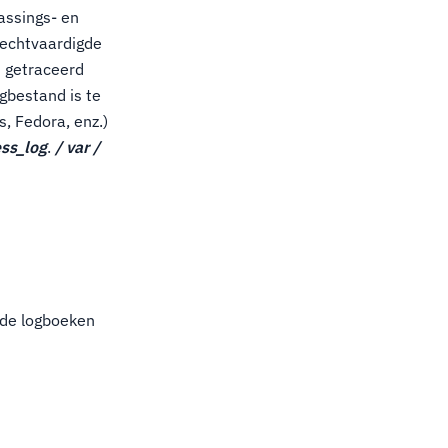
assings- en
rechtvaardigde
n getraceerd
gbestand is te
, Fedora, enz.)
ss_log
.
/ var /
 de logboeken