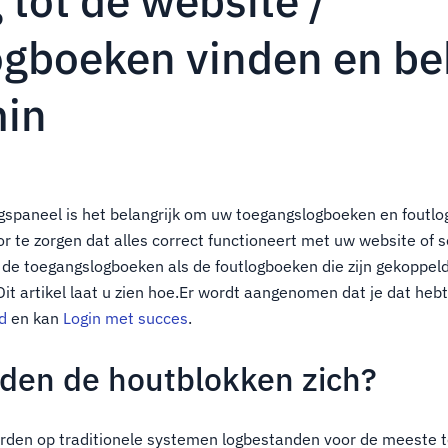
tot de website /
ogboeken vinden en bek
min
ingspaneel is het belangrijk om uw toegangslogboeken en foutlo
or te zorgen dat alles correct functioneert met uw website of 
l de toegangslogboeken als de foutlogboeken die zijn gekoppel
Dit artikel laat u zien hoe.Er wordt aangenomen dat je dat heb
rd
en kan
Login met succes
.
den de houtblokken zich?
den op traditionele systemen logbestanden voor de meeste 