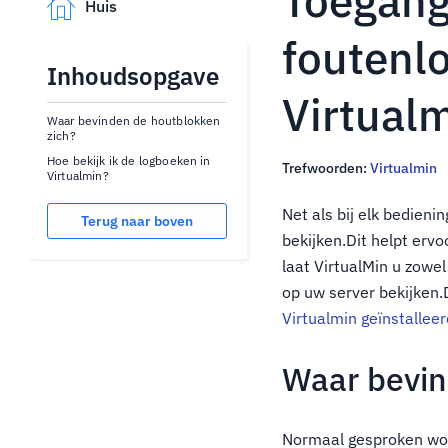
Toegang 
Huis
foutenl
Inhoudsopgave
Virtual
Waar bevinden de houtblokken
zich?
Hoe bekijk ik de logboeken in
Trefwoorden:
Virtualmin
Virtualmin?
Net als bij elk bedien
Terug naar boven
bekijken.Dit helpt ervo
laat VirtualMin u zowe
op uw server bekijken.
Virtualmin geïnstallee
Waar bevin
Normaal gesproken wor