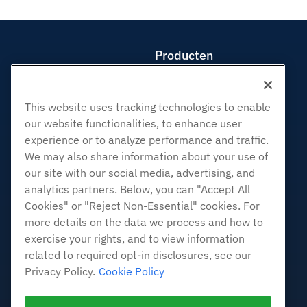
Producten
Web hosting
Zakelijke hosting
This website uses tracking technologies to enable
Hosting door wederverkopers
our website functionalities, to enhance user
White Label-wederverkoper
experience or to analyze performance and traffic.
Beheerde Linux VPS
We may also share information about your use of
our site with our social media, advertising, and
Onbemanig Linux VPS
analytics partners. Below, you can "Accept All
Beheerde ramen VPS
Cookies" or "Reject Non-Essential" cookies. For
Onbeheerde Windows VPS
more details on the data we process and how to
Cloud Servers
exercise your rights, and to view information
Load Balancers
related to required opt-in disclosures, see our
Blokkeer opslag
Privacy Policy.
Cookie Policy
Objectopslag
SSL Certificaten