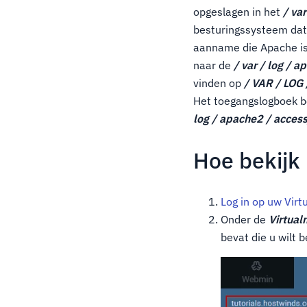
opgeslagen in het
/ var
besturingssysteem dat 
aanname die Apache is,
naar de
/ var / log / a
vinden op
/ VAR / LOG
Het toegangslogboek b
log / apache2 / acces
Hoe bekijk 
Log in op uw Vir
Onder de
Virtual
bevat die u wilt b