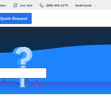
nten
Live chat
(888) 404-1279
Nederlands
Quote Request