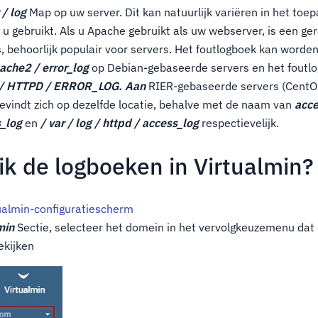
 / log
Map op uw server. Dit kan natuurlijk variëren in het toep
u gebruikt. Als u Apache gebruikt als uw webserver, is een ge
 behoorlijk populair voor servers. Het foutlogboek kan worde
pache2 / error_log
op Debian-gebaseerde servers en het foutlo
 / HTTPD / ERROR_LOG. Aan
RIER-gebaseerde servers (CentOs
evindt zich op dezelfde locatie, behalve met de naam van
acce
s_log
en
/ var / log / httpd / access_log
respectievelijk.
ik de logboeken in Virtualmin?
tualmin-configuratiescherm
min
Sectie, selecteer het domein in het vervolgkeuzemenu dat
ekijken