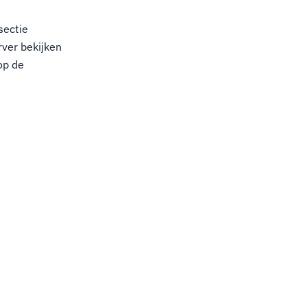
sectie
ver bekijken
 op de