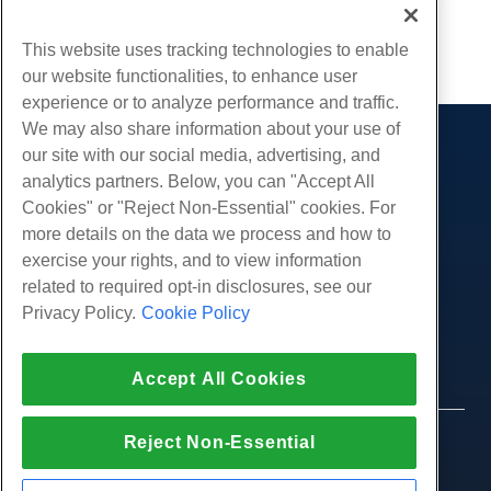
Geschreven door
Hostwinds Team
/
februari 6, 2019
Kopiëren URL
This website uses tracking technologies to enable
our website functionalities, to enhance user
experience or to analyze performance and traffic.
We may also share information about your use of
our site with our social media, advertising, and
Producten
analytics partners. Below, you can "Accept All
Web hosting
Diensten
Cookies" or "Reject Non-Essential" cookies. For
Zakelijke hosting
more details on the data we process and how to
Website-migraties
Gemeenschap
Hosting door wederverkopers
exercise your rights, and to view information
White Label-wederverkoper
Productdocumentatie
related to required opt-in disclosures, see our
Bedrijf
Beheerde Linux VPS
Tutorials
Privacy Policy.
Cookie Policy
Over ons
Juridisch
Onbemanig Linux VPS
Blog
Neem contact op
Beheerde ramen VPS
Servicevoorwaarden
Ondersteuning
Datacenters
Accept All Cookies
Onbeheerde Windows VPS
Privacybeleid
druk op
Live chat met ons
Cloud Servers
Politie
Affiliate-programma
Open een ondersteuningskaartje
Reject Non-Essential
Load Balancers
© 2010-2026 Hostwinds, een HostPapa Inc. bedrijf.
Partnerovereenkomst
Stuur ons een e-mail
Alle rechten voorbehouden.
Blokkeer opslag