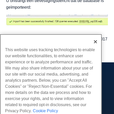
U ontvangt een bevestigingsbericht dat de database is
geïmporteerd:
Geschreven door
Michael Brower
/
september 22, 2017
Kopiëren URL
This website uses tracking technologies to enable
our website functionalities, to enhance user
experience or to analyze performance and traffic.
We may also share information about your use of
our site with our social media, advertising, and
Producten
analytics partners. Below, you can "Accept All
Web hosting
Diensten
Cookies" or "Reject Non-Essential" cookies. For
Zakelijke hosting
more details on the data we process and how to
Website-migraties
Gemeenschap
Hosting door wederverkopers
exercise your rights, and to view information
White Label-wederverkoper
Productdocumentatie
related to required opt-in disclosures, see our
Bedrijf
Beheerde Linux VPS
Tutorials
Privacy Policy.
Cookie Policy
Over ons