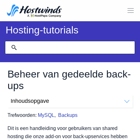
Hosting-tutorials
Beheer van gedeelde back-
ups
Inhoudsopgave
Verificatie van back-upgegevens
Trefwoorden:
MySQL
,
Backups
Herstel aanvragen
Toegang tot back-ups
Dit is een handleiding voor gebruikers van shared
Uw gegevens herstellen
hosting die onze add-on voor back-upservices hebben