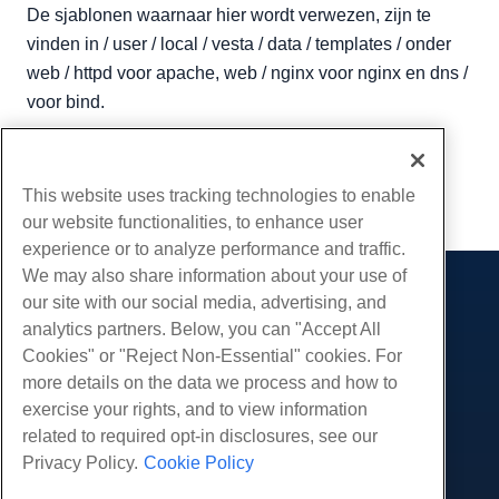
De sjablonen waarnaar hier wordt verwezen, zijn te
vinden in / user / local / vesta / data / templates / onder
web / httpd voor apache, web / nginx voor nginx en dns /
voor bind.
Geschreven door
Evan Winter
/
November 22, 2019
Kopiëren URL
This website uses tracking technologies to enable
our website functionalities, to enhance user
experience or to analyze performance and traffic.
We may also share information about your use of
our site with our social media, advertising, and
Producten
analytics partners. Below, you can "Accept All
Web hosting
Diensten
Cookies" or "Reject Non-Essential" cookies. For
Zakelijke hosting
more details on the data we process and how to
Website-migraties
Gemeenschap
Hosting door wederverkopers
exercise your rights, and to view information
White Label-wederverkoper
Productdocumentatie
related to required opt-in disclosures, see our
Bedrijf
Beheerde Linux VPS
Tutorials
Privacy Policy.
Cookie Policy
Over ons
Juridisch
Onbemanig Linux VPS
Blog