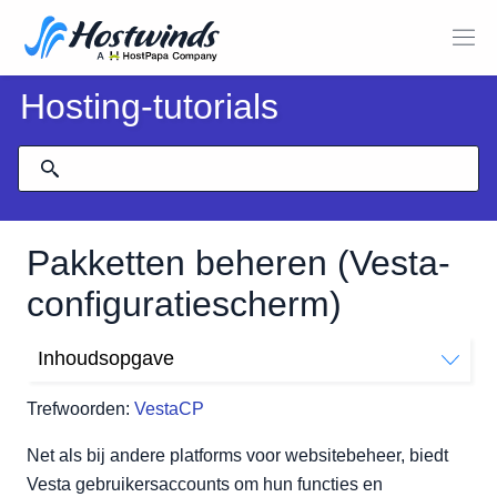
Hosting-tutorials
Pakketten beheren (Vesta-
configuratiescherm)
Inhoudsopgave
Websjabloon (httpd)
Trefwoorden:
VestaCP
Proxy-sjabloon (nginx)
DNS-sjabloon (met naam)
Net als bij andere platforms voor websitebeheer, biedt
Vesta gebruikersaccounts om hun functies en