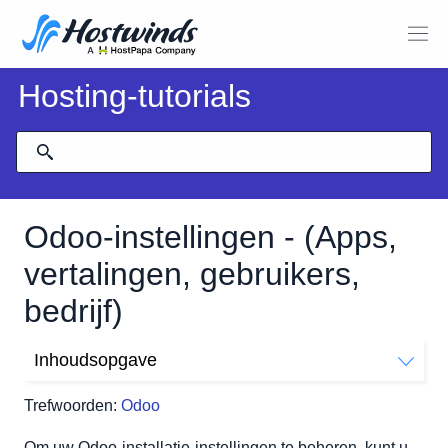
Hosting-tutorials
Odoo-instellingen - (Apps,
vertalingen, gebruikers,
bedrijf)
Inhoudsopgave
Odoo-instellingen - Apps-installatieprogramma
Trefwoorden:
Odoo
Blader door de apps
App Winkel
Om uw Odoo-installatie-instellingen te beheren, kunt u