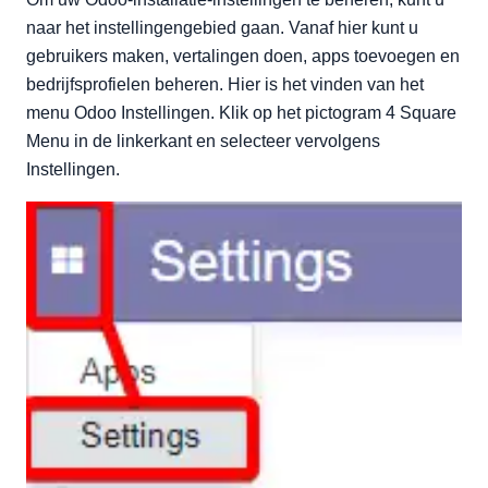
In-app aankopen
naar het instellingengebied gaan. Vanaf hier kunt u
Theme Store
gebruikers maken, vertalingen doen, apps toevoegen en
Odoo-instellingen - Vertalingen
bedrijfsprofielen beheren. Hier is het vinden van het
menu Odoo Instellingen. Klik op het pictogram 4 Square
Odoo-instellingen - Gebruikersbeheer
Menu in de linkerkant en selecteer vervolgens
Odoo-instellingen - Mijn bedrijf
Instellingen.