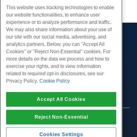
Kopiëren URL
This website uses tracking technologies to enable
our website functionalities, to enhance user
experience or to analyze performance and traffic.
We may also share information about your use of
our site with our social media, advertising, and
Producten
analytics partners. Below, you can "Accept All
Web hosting
Diensten
Cookies" or "Reject Non-Essential" cookies. For
Zakelijke hosting
more details on the data we process and how to
Website-migraties
Gemeenschap
Hosting door wederverkopers
exercise your rights, and to view information
White Label-wederverkoper
Productdocumentatie
related to required opt-in disclosures, see our
Bedrijf
Beheerde Linux VPS
Tutorials
Privacy Policy.
Cookie Policy
Over ons
Juridisch
Onbemanig Linux VPS
Blog
Neem contact op
Beheerde ramen VPS
Servicevoorwaarden
Ondersteuning
Datacenters
Accept All Cookies
Onbeheerde Windows VPS
Privacybeleid
druk op
Live chat met ons
Cloud Servers
Politie
Affiliate-programma
Open een ondersteuningskaartje
Reject Non-Essential
Load Balancers
© 2010-2026 Hostwinds, een HostPapa Inc. bedrijf.
Partnerovereenkomst
Stuur ons een e-mail
Alle rechten voorbehouden.
Blokkeer opslag
Bel ons (888) 404-1279
Objectopslag
Cookies Settings