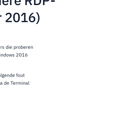
dere RDP-
r 2016)
ers die proberen
 Windows 2016
lgende fout
a de Terminal