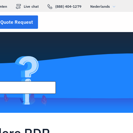
nten
Live chat
(888) 404-1279
Nederlands
Quote Request