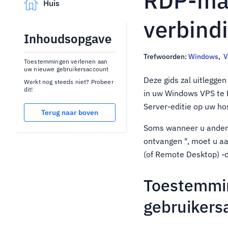
RDP-mac
Huis
verbind
Inhoudsopgave
Trefwoorden:
Windows
,
V
Toestemmingen verlenen aan
uw nieuwe gebruikersaccount
Deze gids zal uitlegge
Werkt nog steeds niet? Probeer
dit!
in uw Windows VPS te 
Server-editie op uw ho
Terug naar boven
Soms wanneer u andere
ontvangen ", moet u a
(of Remote Desktop) -di
Toestemmi
gebruikers